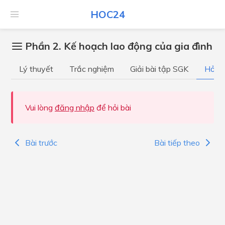
HOC24
Phần 2. Kế hoạch lao động của gia đình
Lý thuyết
Trắc nghiệm
Giải bài tập SGK
Hỏi đ
Vui lòng
đăng nhập
để hỏi bài
Bài trước
Bài tiếp theo