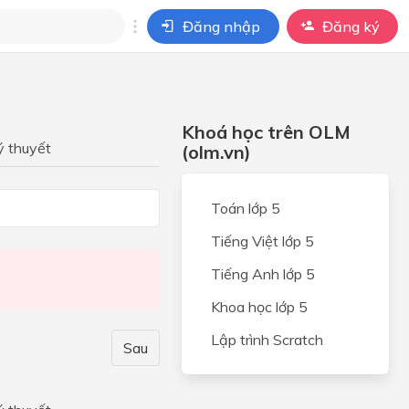
Đăng nhập
Đăng ký
i
ho câu hỏi của
Khoá học trên OLM
BÀI HỌC
ý thuyết
(olm.vn)
Toán lớp 5
Tiếng Việt lớp 5
Tiếng Anh lớp 5
Khoa học lớp 5
ies
Lập trình Scratch
Sau
ties