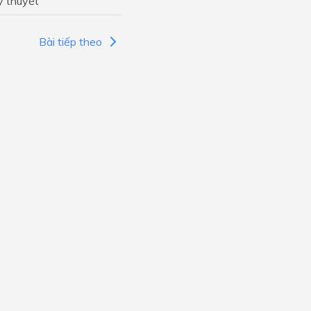
ý thuyết
Bài tiếp theo
s
ties
ties