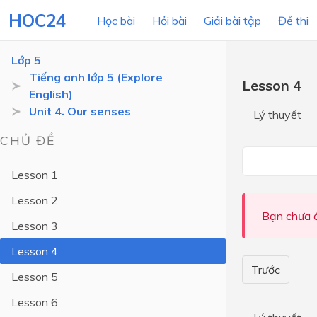
HOC24
Học bài
Hỏi bài
Giải bài tập
Đề thi
Lớp 5
Tiếng anh lớp 5 (Explore
Lesson 4
English)
LỚP HỌC
MÔN
Unit 4. Our senses
Lý thuyết
Lớp 12
CHỦ ĐỀ
Lớp 11
Lesson 1
Lớp 10
Lesson 2
Lớp 9
Bạn chưa đ
Lesson 3
Lớp 8
Lesson 4
Lớp 7
Trước
Lesson 5
Lớp 6
Lesson 6
Lớp 5