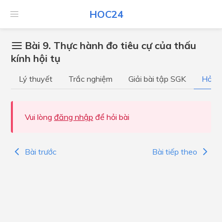
HOC24
Bài 9. Thực hành đo tiêu cự của thấu
kính hội tụ
Lý thuyết
Trắc nghiệm
Giải bài tập SGK
Hỏi đ
Vui lòng
đăng nhập
để hỏi bài
Bài trước
Bài tiếp theo