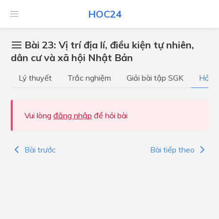
HOC24
Bài 23: Vị trí địa lí, điều kiện tự nhiên,
dân cư và xã hội Nhật Bản
Lý thuyết
Trắc nghiệm
Giải bài tập SGK
Hỏi đ
Vui lòng
đăng nhập
để hỏi bài
Bài trước
Bài tiếp theo