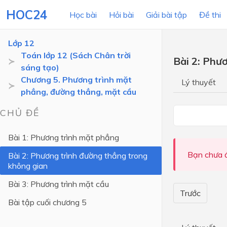
HOC24
Học bài
Hỏi bài
Giải bài tập
Đề thi
Lớp 12
Toán lớp 12 (Sách Chân trời
Bài 2: Phư
sáng tạo)
LỚP HỌC
MÔN
Chương 5. Phương trình mặt
Lý thuyết
phẳng, đường thẳng, mặt cầu
Lớp 12
CHỦ ĐỀ
Lớp 11
Lớp 10
Bài 1: Phương trình mặt phẳng
Lớp 9
Bạn chưa đ
Bài 2: Phương trình đường thẳng trong
không gian
Lớp 8
Bài 3: Phương trình mặt cầu
Lớp 7
Trước
Bài tập cuối chương 5
Lớp 6
Lớp 5