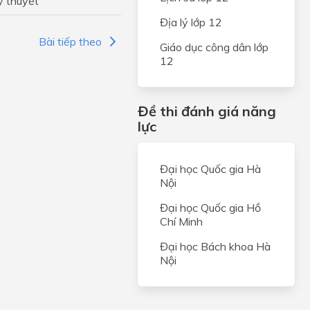
ý thuyết
àm để
số
Địa lý lớp 12
Bài tiếp theo
ẠO
Giáo dục công dân lớp
 THỊ
12
độ
Đề thi đánh giá năng
lực
 tọa
Đại học Quốc gia Hà
Nội
Đại học Quốc gia Hồ
AN
Chí Minh
 đo
Đại học Bách khoa Hà
 liệu
Nội
ưng
u số