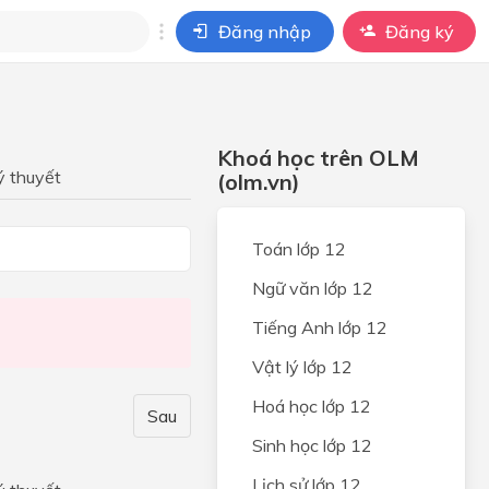
Đăng nhập
Đăng ký
i
ho câu hỏi của
Khoá học trên OLM
BÀI HỌC
ý thuyết
(olm.vn)
 ĐỒ
Toán lớp 12
Ngữ văn lớp 12
HỪA.
Tiếng Anh lớp 12
Vật lý lớp 12
àm để
Hoá học lớp 12
Sau
TÍCH
Sinh học lớp 12
Lịch sử lớp 12