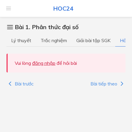
HOC24
Bài 1. Phân thức đại số
Lý thuyết
Trắc nghiệm
Giải bài tập SGK
Hỏi đ
Vui lòng
đăng nhập
để hỏi bài
Bài trước
Bài tiếp theo