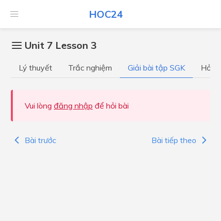
HOC24
Unit 7 Lesson 3
Lý thuyết
Trắc nghiệm
Giải bài tập SGK
Hỏi đ
Vui lòng
đăng nhập
để hỏi bài
Bài trước
Bài tiếp theo