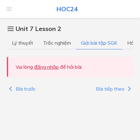
HOC24
Unit 7 Lesson 2
Lý thuyết
Trắc nghiệm
Giải bài tập SGK
Hỏi đ
Vui lòng
đăng nhập
để hỏi bài
Bài trước
Bài tiếp theo