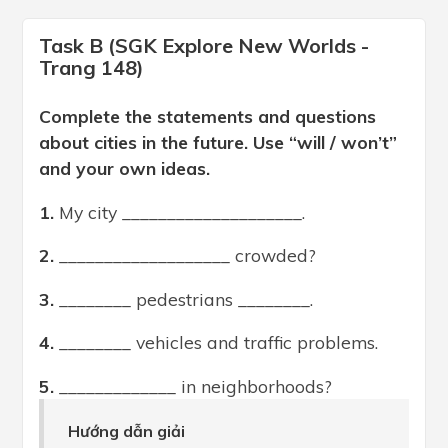
Task B (SGK Explore New Worlds -
Trang 148)
Complete the statements and questions
about cities in the future. Use “will / won’t”
and your own ideas.
1.
My city ____________________.
2.
___________________ crowded?
3.
________ pedestrians ________.
4.
________ vehicles and traffic problems.
5.
_____________ in neighborhoods?
Hướng dẫn giải