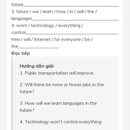
future__________________________________________?
3. future / we / learn / how / in / will / the /
languages__________________________________________
4. wont / technology / everything /
control__________________________________________.5.
free / will / Internet / for everyone / be /
the_________________...
Đọc tiếp
Hướng dẫn giải
1. Public transportation will improve.
2. Will there be more or fewer jobs in the
future?
3. How will we learn languages in the
future?
4. Technology won't control everything.