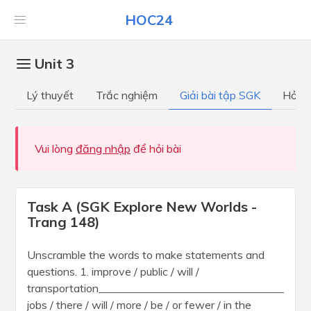
HOC24
Unit 3
Lý thuyết
Trắc nghiệm
Giải bài tập SGK
Hỏi đ
Vui lòng
đăng nhập
để hỏi bài
Task A (SGK Explore New Worlds -
Trang 148)
Unscramble the words to make statements and
questions. 1. improve / public / will /
transportation_______________________________________
jobs / there / will / more / be / or fewer / in the