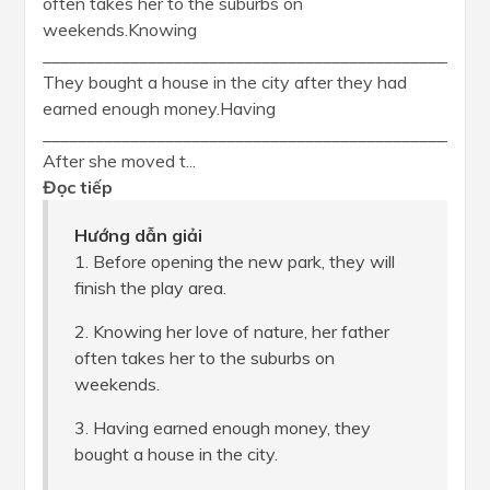
often takes her to the suburbs on
weekends.Knowing
___________________________________________________
They bought a house in the city after they had
earned enough money.Having
___________________________________________________
After she moved t...
Đọc tiếp
Hướng dẫn giải
1. Before opening the new park, they will
finish the play area.
2. Knowing her love of nature, her father
often takes her to the suburbs on
weekends.
3. Having earned enough money, they
bought a house in the city.