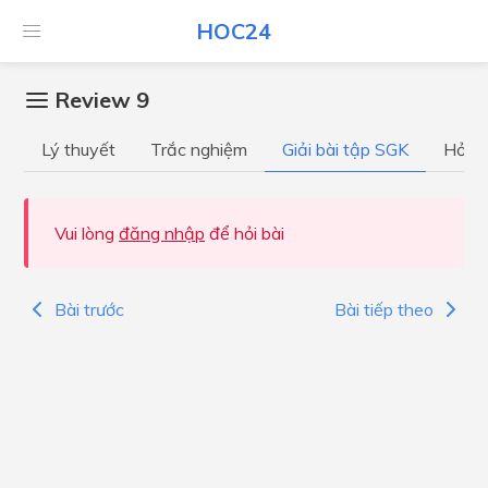
HOC24
Review 9
Lý thuyết
Trắc nghiệm
Giải bài tập SGK
Hỏi đ
Vui lòng
đăng nhập
để hỏi bài
Bài trước
Bài tiếp theo