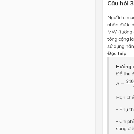
Câu hỏi 3
Người ta muố
nhận được á
MW (tương đ
tổng cộng là
sử dụng năng
Đọc tiếp
Hướng d
Để thu đ
S
=
2400
240
=
S
Hạn chế 
- Phụ thu
- Chi ph
sang đi