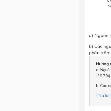
Lớp 4
Lớp 3
Lớp 2
a) Nguồn n
Lớp 1
b) Các ngu
phần trăm
Hướng d
a. Nguồn
(39,7%).
b. Các n
(Trả lờ