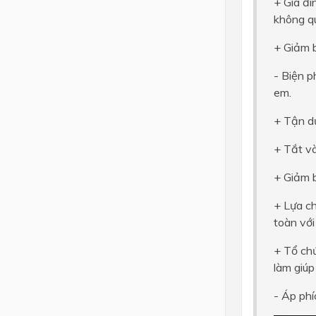
+ Gia đì
không qu
+ Giảm b
- Biện p
em.
+ Tận dụ
+ Tắt và
+ Giảm b
+ Lựa ch
toàn với
+ Tổ chứ
làm giúp
- Áp phí