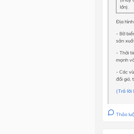
lớn).
Địa hình
- Bờ biể
sản xuất
- Thời t
mạnh và 
- Các vù
đổi gió,
(Trả lờ
Thảo luậ