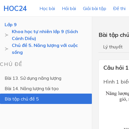
HOC24
Học bài
Hỏi bài
Giải bài tập
Đề thi
Lớp 9
Khoa học tự nhiên lớp 9 (Sách
Bài tập chủ
Cánh Diều)
LỚP HỌC
MÔN
Chủ đề 5. Năng lượng với cuộc
Lý thuyết
sống
Lớp 12
CHỦ ĐỀ
Lớp 11
Câu hỏi 1
Lớp 10
Bài 13. Sử dụng năng lượng
Hình 1 biể
Lớp 9
Bài 14. Năng lượng tái tạo
Lớp 8
Bài tập chủ đề 5
Lớp 7
Lớp 6
Lớp 5