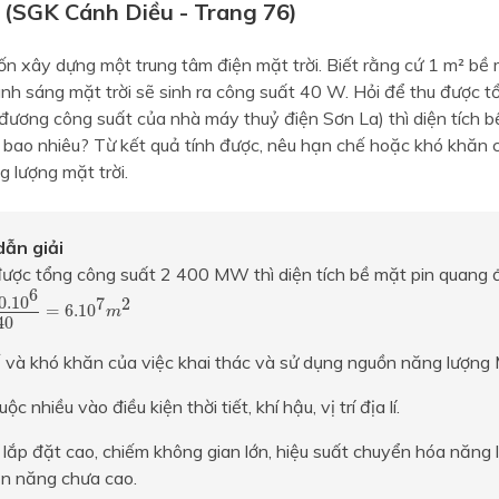
 (SGK Cánh Diều - Trang 76)
n xây dựng một trung tâm điện mặt trời. Biết rằng cứ 1 m² bề 
nh sáng mặt trời sẽ sinh ra công suất 40 W. Hỏi để thu được 
ương công suất của nhà máy thuỷ điện Sơn La) thì diện tích b
 bao nhiêu? Từ kết quả tính được, nêu hạn chế hoặc khó khăn c
 lượng mặt trời.
ẫn giải
ược tổng công suất 2 400 MW thì diện tích bề mặt pin quang 
.10
6
40
=
6.10
7
m
2
6
0.10
7
2
=
6.10
m
40
và khó khăn của việc khai thác và sử dụng nguồn năng lượng M
ộc nhiều vào điều kiện thời tiết, khí hậu, vị trí địa lí.
í lắp đặt cao, chiếm không gian lớn, hiệu suất chuyển hóa năng 
ện năng chưa cao.