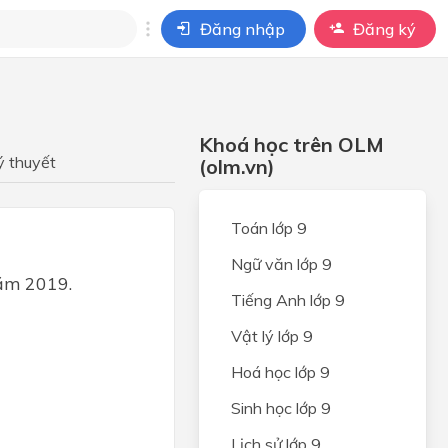
Đăng nhập
Đăng ký
i
ho câu hỏi của
Khoá học trên OLM
BÀI HỌC
ý thuyết
(olm.vn)
Toán lớp 9
Ngữ văn lớp 9
năm 2019.
Tiếng Anh lớp 9
Vật lý lớp 9
Hoá học lớp 9
Sinh học lớp 9
Lịch sử lớp 9