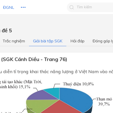
ĐGNL
Tìm kiếm câu trả lờ
 đề 5
Tìm kiếm câu trả lời c
 HỌC
CHỦ ĐỀ / CHƯƠNG
bạn
Trắc nghiệm
Giải bài tập SGK
Hỏi đáp
Đóng góp l
 (SGK Cánh Diều - Trang 76)
u diễn tỉ trọng khai thác năng lượng ở Việt Nam vào 