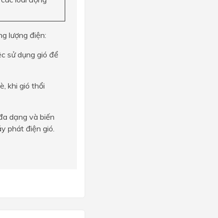
ng lượng điện:
iệc sử dụng gió để
, khi gió thổi
 đa dạng và biến
áy phát điện gió.