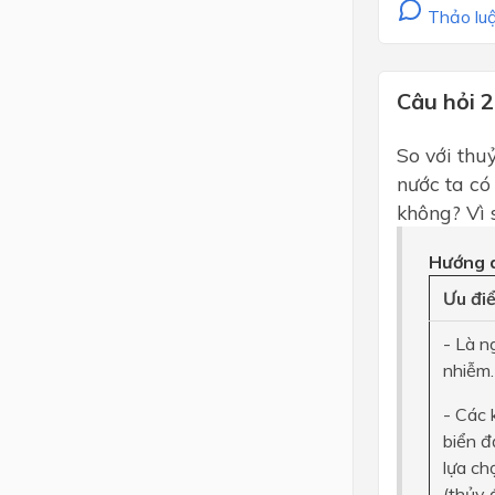
Thảo luậ
Câu hỏi 2
So với thu
nước ta có
không? Vì 
Hướng d
Ưu đi
- Là n
nhiễm.
- Các 
biển đ
lựa ch
(thủy 