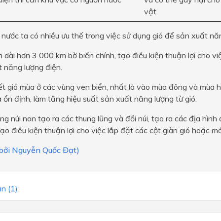
vật.
 nước ta có nhiều ưu thế trong việc sử dụng gió để sản xuất nă
n dài hơn 3 000 km bờ biển chính, tạo điều kiện thuận lợi cho v
 năng lượng điện.
iết gió mùa ở các vùng ven biển, nhất là vào mùa đông và mùa hè
ổn định, làm tăng hiệu suất sản xuất năng lượng từ gió.
ng núi non tạo ra các thung lũng và đồi núi, tạo ra các địa hình
 tạo điều kiện thuận lợi cho việc lắp đặt các cột giàn gió hoặc m
i bởi Nguyễn Quốc Đạt)
n (1)