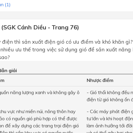
n (1)
 (SGK Cánh Diều - Trang 76)
ỷ điện thì sản xuất điện gió có ưu điểm và khó khăn gì
 nhiều ưu thế trong việc sử dụng gió để sản xuất năng
sao?
ẫn giải
ểm
Nhược điểm
guồn năng lượng xanh và không gây ô
- Gió thổi không đều 
điện từ gió không ổn đ
khu vực như miền núi, nông thôn hay
- Các máy phát điện g
ảo có nguồn gió phù hợp có thể được
tư lớn và khi hoạt độn
ọn để xây dựng các trang trại điện gió
làm ảnh hưởng tới đời
điện thì cần khu vực có nguồn nước
và có thể gây hại cho