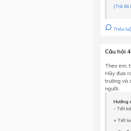
(Trả lờ
Thảo luậ
Câu hỏi 4
Theo em, t
Hãy đưa ra
trường và 
người.
Hướng d
- Tiết k
+ Tiết k