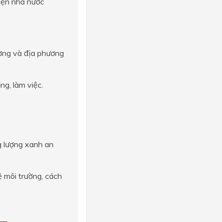
điện nhà nước
rường và địa phương
g, làm việc.
g lượng xanh an
ệ môi trường, cách