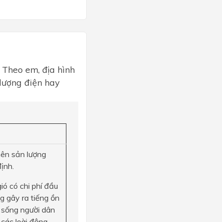
? Theo em, địa hình
 lượng điện hay
nên sản lượng
ịnh.
ió có chi phí đầu
g gây ra tiếng ồn
 sống người dân
 các loài động