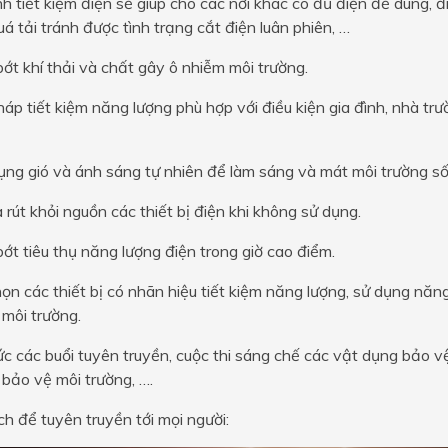
nh tiết kiệm điện sẽ giúp cho các nơi khác có đủ điện để dùng, 
á tải tránh được tình trạng cắt điện luân phiên, …
ớt khí thải và chất gây ô nhiễm môi trường.
háp tiết kiệm năng lượng phù hợp với điều kiện gia đình, nhà t
ng gió và ánh sáng tự nhiên để làm sáng và mát môi trường sốn
 rút khỏi nguồn các thiết bị điện khi không sử dụng.
ớt tiêu thụ năng lượng điện trong giờ cao điểm.
ọn các thiết bị có nhãn hiệu tiết kiệm năng lượng, sử dụng năn
 môi trường.
c các buổi tuyên truyền, cuộc thi sáng chế các vật dụng bảo v
 bảo vệ môi trường, ….
ch để tuyên truyền tới mọi người: