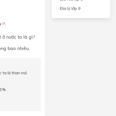
Địa lý lớp 9
 ở nước ta là gì?
rọng bao nhiêu
c ta là than mỏ
,1%.