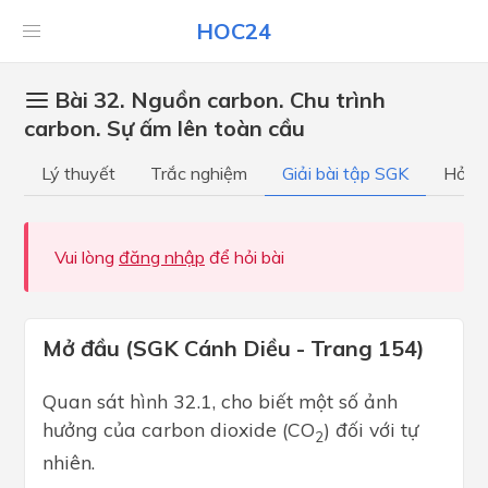
HOC24
Bài 32. Nguồn carbon. Chu trình
carbon. Sự ấm lên toàn cầu
Lý thuyết
Trắc nghiệm
Giải bài tập SGK
Hỏi đ
Vui lòng
đăng nhập
để hỏi bài
Mở đầu (SGK Cánh Diều - Trang 154)
Quan sát hình 32.1, cho biết một số ảnh
hưởng của carbon dioxide (CO
) đối với tự
2
nhiên.