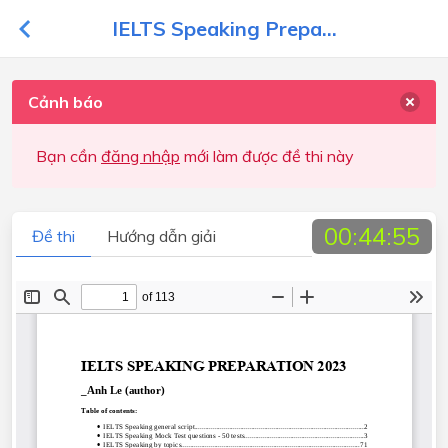
IELTS Speaking Prepa...
Cảnh báo
Bạn cần
đăng nhập
mới làm được đề thi này
00:44:54
Đề thi
Hướng dẫn giải