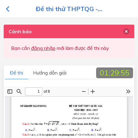
Đề thi thử THPTQG -...
Cảnh báo
Bạn cần
đăng nhập
mới làm được đề thi này
01:29:55
Đề thi
Hướng dẫn giải