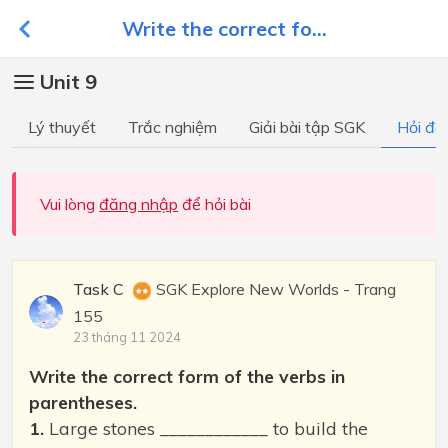
Write the correct fo...
Unit 9
Lý thuyết
Trắc nghiệm
Giải bài tập SGK
Hỏi đá
Vui lòng
đăng nhập
để hỏi bài
Task C
SGK Explore New Worlds - Trang
155
23 tháng 11 2024
Write the correct form of the verbs in
parentheses.
1.
Large stones ____________ to build the