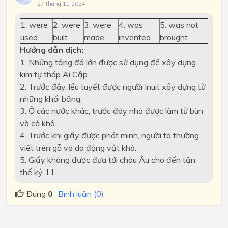
27 tháng 11 2024
1. were
2. were
3. were
4. was
5. was not
used
built
made
invented
brought
Hướng dẫn dịch:
1. Những tảng đá lớn được sử dụng để xây dựng
kim tự tháp Ai Cập.
2. Trước đây, lều tuyết được người Inuit xây dựng từ
những khối băng.
3. Ở các nước khác, trước đây nhà được làm từ bùn
và cỏ khô.
4. Trước khi giấy được phát minh, người ta thường
viết trên gỗ và da động vật khô.
5. Giấy không được đưa tới châu Âu cho đến tận
thế kỷ 11.
Đúng
0
Bình luận (0)