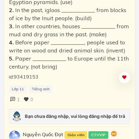
Egyptian pyramids. (use)
2.
In the past, igloos ____________ from blocks
of ice by the Inuit people. (build)
3.
In other countries, houses ____________ from
mud and dry grass in the past. (make)
4.
Before paper ____________, people used to
write on wood and dried animal skin. (invent)
5.
Paper ____________ to Europe until the 11th
century. (not bring)
id:93419153
Lớp 11
Tiếng anh
1
0
Nguyễn Quốc Đạt
Giáo viên
CTVVIP