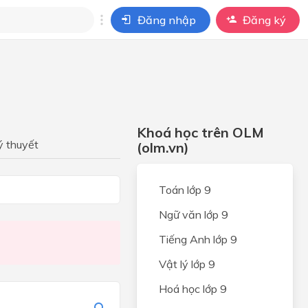
Đăng nhập
Đăng ký
i
ho câu hỏi của
BÀI HỌC
Khoá học trên OLM
ức
ý thuyết
(olm.vn)
hệ hai
n
Toán lớp 9
bất
ẩn
Ngữ văn lớp 9
ng
Tiếng Anh lớp 9
Vật lý lớp 9
hệ
Hoá học lớp 9