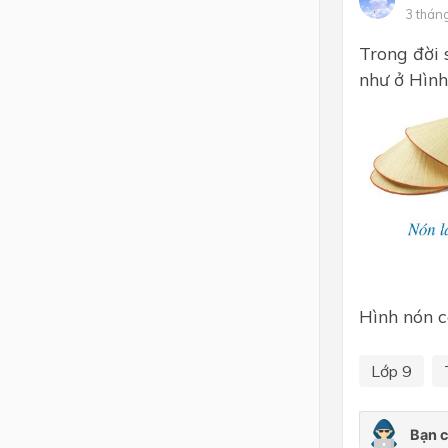
3 thán
Lớp 4
Trong đời 
Lớp 3
như ở Hình
Lớp 2
Lớp 1
Hình nón c
Lớp 9