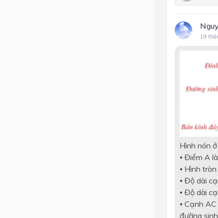
Nguy
19 thá
Hình nón ở 
⦁ Điểm A là
⦁ Hình trò
⦁ Độ dài cạ
⦁ Độ dài cạ
⦁ Cạnh AC 
đường sinh