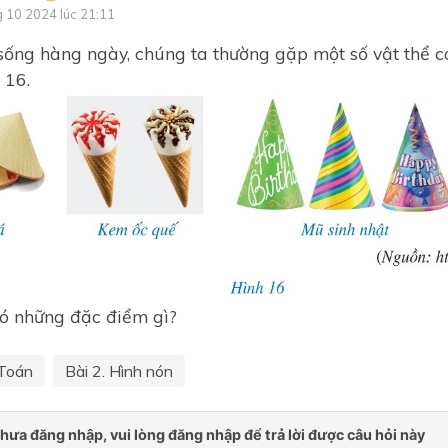
Chương 2. Bất đẳng thức. 
g 10 2024 lúc 21:11
phương trình bậc nhất một 
sống hàng ngày, chúng ta thường gặp một số vật thể c
Chương I - Căn bậc hai. Că
 16.
ba
Chương 1. Phương trình và 
phương trình bậc nhất
Chương II - Hàm số bậc nhấ
Chương 2. Bất đẳng thức. 
phương trình bậc nhất một 
Chương III - Hệ hai phương t
bậc nhất hai ẩn
ó những đặc điểm gì?
Chương 3. Căn thức
Chương IV - Hàm số y = ax
Toán
Bài 2. Hình nón
khác 0). Phương trình bậc h
một ẩn
Chương 4. Hệ thức lượng tr