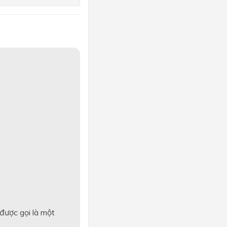
ong
ống
tròn
 ≠ 0)
t ẩn
được gọi là một