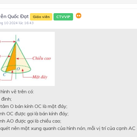
tam giác vuông
Chương I - Hệ thức lượng tr
ễn Quốc Đạt
Giáo viên
CTVVIP
tam giác vuông
ng 10 2024 lúc 16:43
Chương 5. Đường tròn
Chương II - Đường tròn
Chương 6. Một số yếu tố th
kê và xác suất
Chương III - Góc với đường 
Chương 7. Hàm số y = ax² (a
và phương trình bậc hai mộ
hình vẽ trên có:
 đinh;
n tâm O bán kính OC là mặt đáy;
nh OC được gọi là bán kính đáy;
nh AO được gọi là chiều cao;
quét nên mặt xung quanh của hình nón, mỗi vị trí của cạnh AC 
.