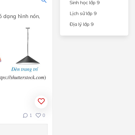
Bất
Sinh học lớp 9
ẩn
Lịch sử lớp 9
ó dạng hình nón,
n bậc
Địa lý lớp 9
hệ
t
Bất
ẩn
rình
^2 (a
ai
1
0
ong