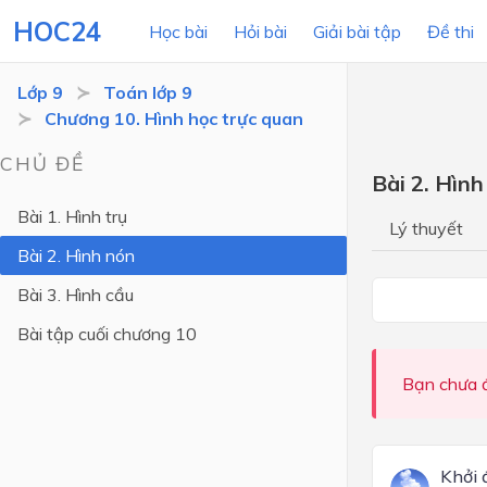
HOC24
Học bài
Hỏi bài
Giải bài tập
Đề thi
Lớp 9
Toán lớp 9
Chương 10. Hình học trực quan
LỚP HỌC
MÔN
CHỦ ĐỀ
Bài 2. Hình
Lớp 12
Bài 1. Hình trụ
Lý thuyết
Lớp 11
Bài 2. Hình nón
Lớp 10
Bài 3. Hình cầu
Lớp 9
Bài tập cuối chương 10
Lớp 8
Bạn chưa đ
Lớp 7
Lớp 6
Khởi 
Lớp 5