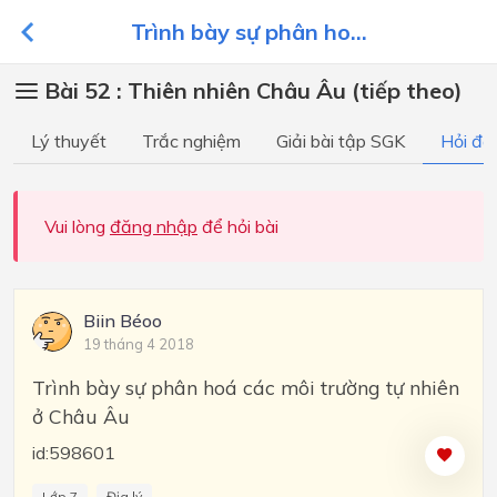
Trình bày sự phân ho...
Bài 52 : Thiên nhiên Châu Âu (tiếp theo)
Lý thuyết
Trắc nghiệm
Giải bài tập SGK
Hỏi đá
Vui lòng
đăng nhập
để hỏi bài
Biin Béoo
19 tháng 4 2018
Trình bày sự phân hoá các môi trường tự nhiên
ở Châu Âu
id:598601
Lớp 7
Địa lý