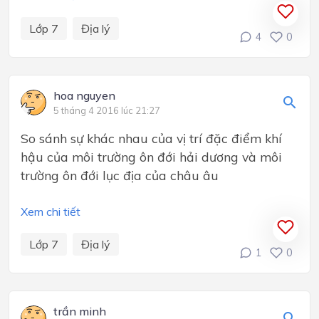
Lớp 7
Địa lý
4
0
hoa nguyen
5 tháng 4 2016 lúc 21:27
So sánh sự khác nhau của vị trí đặc điểm khí
hậu của môi trường ôn đới hải dương và môi
trường ôn đới lục địa của châu âu
Xem chi tiết
Lớp 7
Địa lý
1
0
trần minh