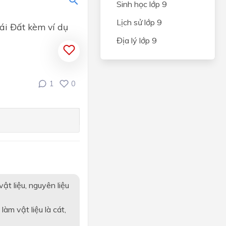
Sinh học lớp 9
Lịch sử lớp 9
rái Đất kèm ví dụ
Địa lý lớp 9
 SỰ
c
1
0
uộc
ật liệu, nguyên liệu
ác
àm vật liệu là cát,
 phi