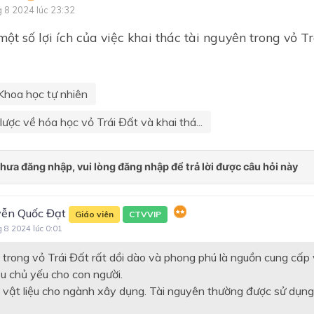
g 8 2024 lúc 23:32
Chủ đề 3. Điện
một số lợi ích của việc khai thác tài nguyên trong vỏ T
BÀI MỞ ĐẦU
PHẦN 1: NĂNG LƯỢNG VÀ
BIẾN ĐỔI
Khoa học tự nhiên
Chủ đề 1: Năng lượng cơ họ
lược về hóa học vỏ Trái Đất và khai thá...
Chủ đề 2: Ánh sáng
Chủ đề 3: Điện
Chủ đề 4. Điện từ
ễn Quốc Đạt
Chủ đề 5. Năng lượng với c
Giáo viên
CTVVIP
sống
g 8 2024 lúc 0:01
Phần Hóa học
trong vỏ Trái Đất rất dồi dào và phong phú là nguồn cung cấp v
ệu chủ yếu cho con người.
Chủ đề 6. Kim loại và sự kh
 vật liệu cho ngành xây dụng. Tài nguyên thường được sử dụng l
nhau cơ bản giữa kim loại và
kim