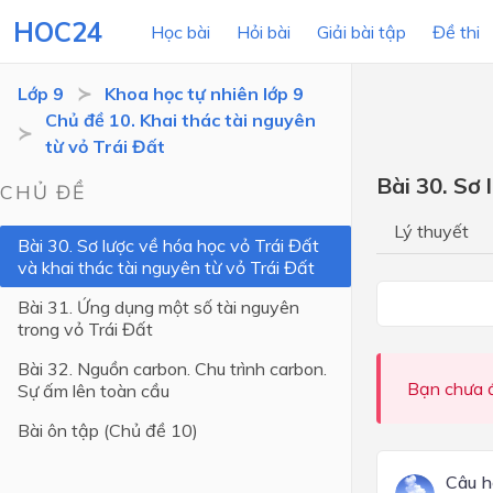
HOC24
Học bài
Hỏi bài
Giải bài tập
Đề thi
Lớp 9
Khoa học tự nhiên lớp 9
Chủ đề 10. Khai thác tài nguyên
từ vỏ Trái Đất
LỚP HỌC
MÔN
Bài 30. Sơ 
CHỦ ĐỀ
Lớp 12
Lý thuyết
Bài 30. Sơ lược về hóa học vỏ Trái Đất
Lớp 11
và khai thác tài nguyên từ vỏ Trái Đất
Lớp 10
Bài 31. Ứng dụng một số tài nguyên
trong vỏ Trái Đất
Lớp 9
Bài 32. Nguồn carbon. Chu trình carbon.
Lớp 8
Bạn chưa đ
Sự ấm lên toàn cầu
Lớp 7
Bài ôn tập (Chủ đề 10)
Lớp 6
Câu h
Lớp 5