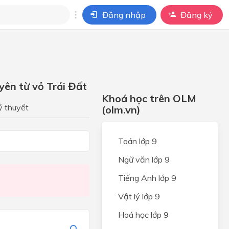
Đăng nhập
Đăng ký
i
ho câu hỏi của
BÀI HỌC
uyên từ vỏ Trái Đất
Khoá học trên OLM
ý thuyết
(olm.vn)
ọc
Toán lớp 9
Ngữ văn lớp 9
Tiếng Anh lớp 9
Vật lý lớp 9
c
Hoá học lớp 9