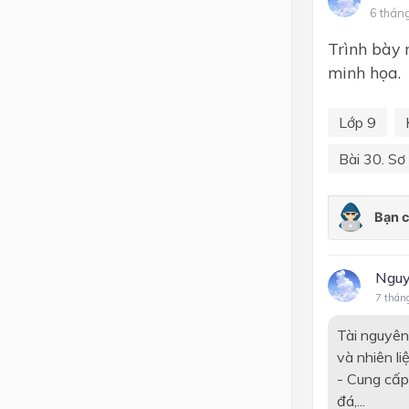
6 thán
Lớp 4
Trình bày 
Lớp 3
minh họa.
Lớp 2
Lớp 9
Lớp 1
Bài 30. Sơ 
Nguy
7 thán
Tài nguyên 
và nhiên li
- Cung cấp
đá,...