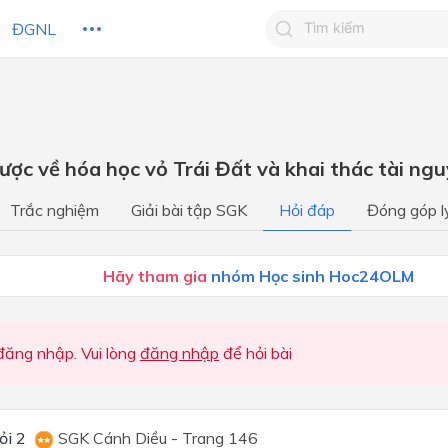
ĐGNL
Tìm kiếm câu trả lờ
Tìm kiếm câu trả lời c
 HỌC
CHỦ ĐỀ / CHƯƠNG
bạn
lược về hóa học vỏ Trái Đất và khai thác tài ng
Bài mở đầu
Trắc nghiệm
Giải bài tập SGK
Hỏi đáp
Đóng góp l
Phần Vật lí
Chương 1. Năng lượng cơ h
Hãy tham gia
nhóm Học sinh Hoc24OLM
Chương 2. Ánh sáng
Bài mở đầu
ăng nhập. Vui lòng
đăng nhập
để hỏi bài
Phần Vật lí
Chủ đề 1. Năng lượng cơ họ
ỏi 2
SGK Cánh Diều - Trang 146
Chủ đề 2. Ánh sáng