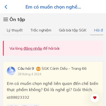
Em có muốn chọn nghề...
Ôn tập
Lý thuyết
Trắc nghiệm
Giải bài tập SGK
Hỏi đá
Vui lòng
đăng nhập
để hỏi bài
Câu hỏi 9
SGK Cánh Diều - Trang 66
28 tháng 4 2024
Em có muốn chọn nghề liên quan đến chế biến
thực phẩm không? Đó là nghề gì? Giải thích.
id:89823332