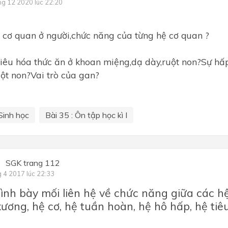
ng 12 2020 lúc 22:20
c cơ quan ở người,chức năng của từng hệ cơ quan ?
tiêu hóa thức ăn ở khoan miệng,dạ dày,ruột non?Sự hấp
ột non?Vai trò của gan?
Sinh học
Bài 35 : Ôn tập học kì I
SGK trang 112
g 4 2017 lúc 22:33
rình bày mối liên hệ về chức năng giữa các h
xương, hệ cơ, hệ tuần hoàn, hệ hô hấp, hệ tiêu