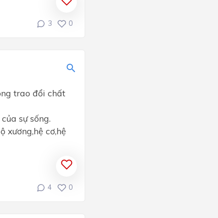
3
0
ng trao đổi chất
 của sự sống.
ộ xương,hệ cơ,hệ
4
0