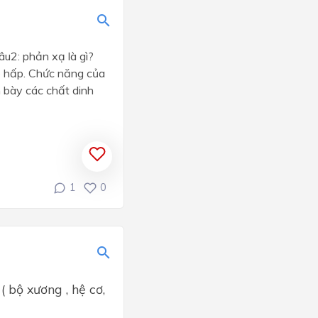
̀o?Câu2: phản xạ là gì?
ô hấp. Chức năng của
 bày các chất dinh
1
0
 bộ xương , hệ cơ,