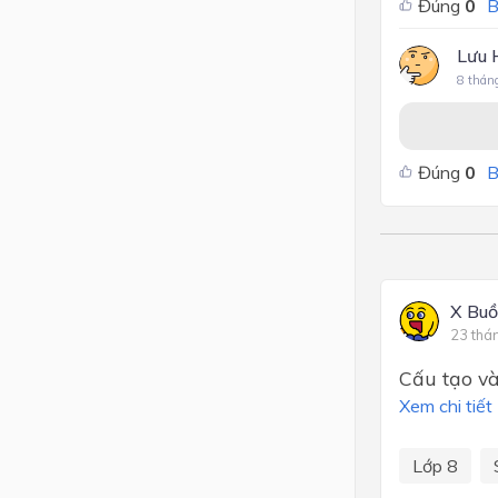
Đúng
0
B
Lưu 
8 thán
Đúng
0
B
X Buồ
23 thá
Cấu tạo và
Xem chi tiết
Lớp 8