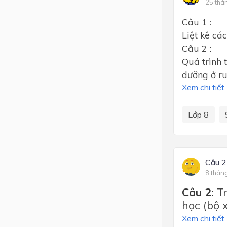
25 thá
Câu 1 :
Liệt kê cá
Câu 2 :
Quá trình 
dưỡng ở ru
Xem chi tiết
Lớp 8
Câu 2
8 thán
Câu 2:
T
học (bộ 
Xem chi tiết