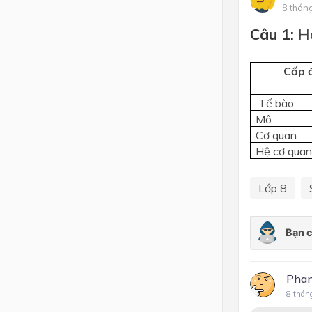
8 thán
Lớp 4
Câu 1:
H
Lớp 3
Cấp đ
Lớp 2
Lớp 1
Tế bào
Mô
Cơ quan
Hệ cơ qua
Lớp 8
Phan
8 thán