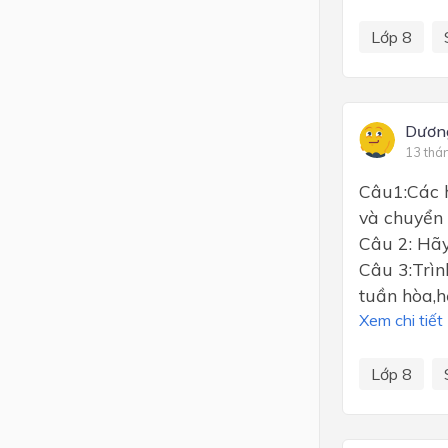
Lớp 8
Dươn
13 thá
Câu1:Các h
và chuyển 
Câu 2: Hãy
Câu 3:Trìn
tuần hòa,h
Xem chi tiết
Lớp 8