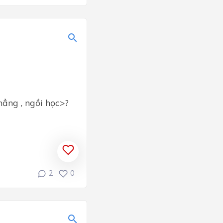
hẳng , ngồi học>?
2
0