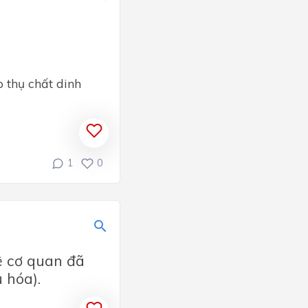
 thụ chất dinh
1
0
ệ cơ quan đã
 hóa).