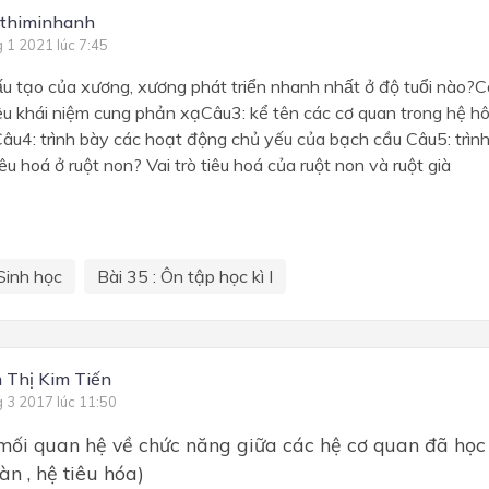
thiminhanh
g 1 2021 lúc 7:45
́u tạo của xương, xương phát triển nhanh nhất ở độ tuổi na
nêu khái niệm cung phản xạCâu3: kể tên các cơ quan trong hệ h
âu4: trình bày các hoạt động chủ yếu của bạch cầu Câu5: trình
êu hoá ở ruột non? Vai trò tiêu hoá của ruột non và ruột già
Sinh học
Bài 35 : Ôn tập học kì I
Thị Kim Tiến
g 3 2017 lúc 11:50
mối quan hệ về chức năng giữa các hệ cơ quan đã học (
àn , hệ tiêu hóa)