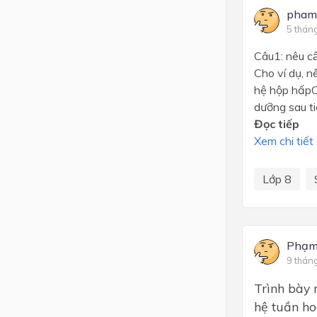
pham
5 thán
Câu1: nêu câ
Cho ví dụ, 
hệ hộp hấpC
dưỡng sau ti
Đọc tiếp
Xem chi tiết
Lớp 8
Phạm 
9 thán
Trình bày 
hệ tuần ho