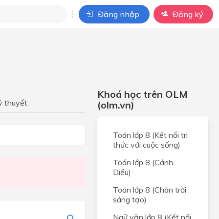
Đăng nhập
Đăng ký
i
ho câu hỏi của
BÀI HỌC
Khoá học trên OLM
hể
ý thuyết
(olm.vn)
Toán lớp 8 (Kết nối tri
thức với cuộc sống)
Toán lớp 8 (Cánh
Diều)
Toán lớp 8 (Chân trời
sáng tạo)
Ngữ văn lớp 8 (Kết nối