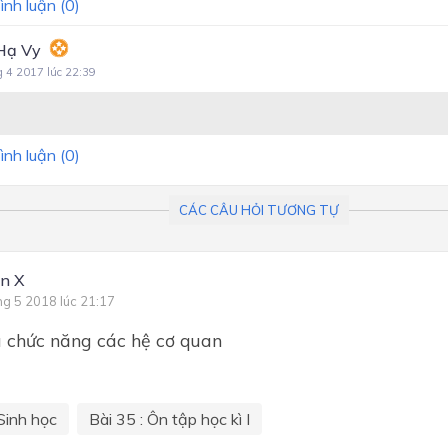
ình luận (
0
)
Hạ Vy
g 4 2017 lúc 22:39
ình luận (
0
)
CÁC CÂU HỎI TƯƠNG TỰ
n X
ng 5 2018 lúc 21:17
 chức năng các hệ cơ quan
Sinh học
Bài 35 : Ôn tập học kì I