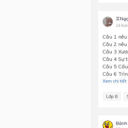
♊Ngọ
24 thá
Câu 1 nêu
Câu 2 nêu 
Câu 3 Xươn
Câu 4 Sự t
Câu 5 Cấu
Câu 6 Trìn
Xem chi tiết
Lớp 8
Bánh 