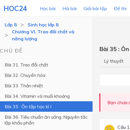
HOC24
Học bài
Hỏi bài
Giải bài tập
Đề thi
Lớp 8
Sinh học lớp 8
Chương VI. Trao đổi chất và
năng lượng
LỚP HỌC
MÔN
Bài 35 : Ôn 
CHỦ ĐỀ
Lớp 12
Lý thuyết
Bài 31. Trao đổi chất
Lớp 11
Bài 32. Chuyển hóa
Lớp 10
Bài 33. Thân nhiệt
Lớp 9
Bài 34. Vitamin và muối khoáng
Lớp 8
Bạn chưa đ
Bài 35 : Ôn tập học kì I
Lớp 7
Bài 36. Tiêu chuẩn ăn uống. Nguyên tắc
Lớp 6
lập khẩu phần
Câu 1
Lớp 5