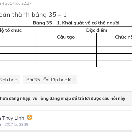
Chương VII. Bài tiết
g 4 2017 lúc 22:27
Chương VIII. Da
oàn thành bảng 35 – 1
Chương IX. Thần kinh và gi
Bảng 35 – 1. Khái quát về cơ thể người
quan
ộ tổ chức
Đặc điểm
Cấu tạo
Chức n
Chương X. Nội tiết
Chương XII. Sinh sản
n
Sinh học
Bài 35 : Ôn tập học kì I
 Thùy Linh
g 4 2017 lúc 22:28