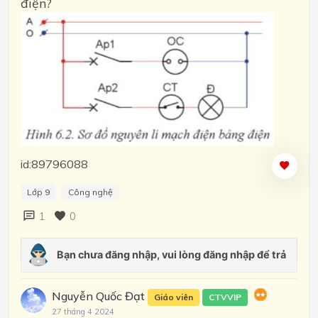
điện?
id:89796088
Lớp 9
Công nghệ
1
0
Nguyễn Quốc Đạt
Giáo viên
CTVVIP
27 tháng 4 2024