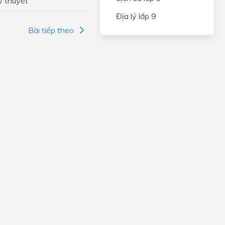
ý thuyết
Địa lý lớp 9
Bài tiếp theo
 SỰ
c
uộc
ác
 phi