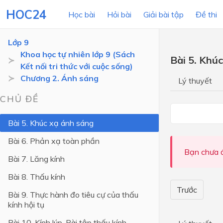
HOC24
Học bài
Hỏi bài
Giải bài tập
Đề thi
Lớp 9
Khoa học tự nhiên lớp 9 (Sách
Bài 5. Khú
Kết nối tri thức với cuộc sống)
LỚP HỌC
MÔN
Chương 2. Ánh sáng
Lý thuyết
Lớp 12
CHỦ ĐỀ
Lớp 11
Bài 5. Khúc xạ ánh sáng
Lớp 10
Bài 6. Phản xạ toàn phần
Lớp 9
Bạn chưa đ
Bài 7. Lăng kính
Lớp 8
Bài 8. Thấu kính
Lớp 7
Trước
Bài 9. Thực hành đo tiêu cự của thấu
kính hội tụ
Lớp 6
Bài 10. Kính lúp. Bài tập thấu kính
Lớp 5