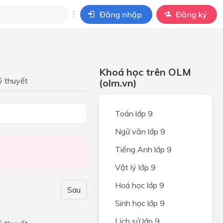
Đăng nhập
Đăng ký
i
ho câu hỏi của
Khoá học trên OLM
BÀI HỌC
ý thuyết
(olm.vn)
Toán lớp 9
Ngữ văn lớp 9
ọc
Tiếng Anh lớp 9
Vật lý lớp 9
Hoá học lớp 9
Sau
Sinh học lớp 9
c
Lịch sử lớp 9