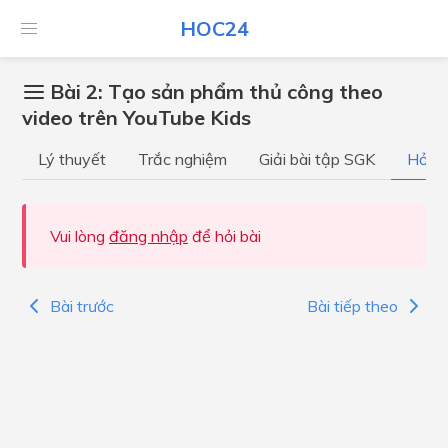
HOC24
Bài 2: Tạo sản phẩm thủ công theo
video trên YouTube Kids
Lý thuyết
Trắc nghiệm
Giải bài tập SGK
Hỏi đ
Vui lòng
đăng nhập
để hỏi bài
Bài trước
Bài tiếp theo