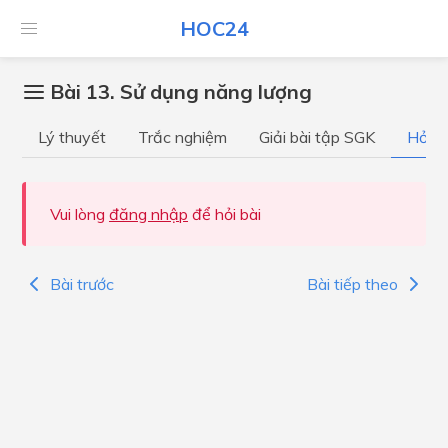
HOC24
Bài 13. Sử dụng năng lượng
Lý thuyết
Trắc nghiệm
Giải bài tập SGK
Hỏi đ
Vui lòng
đăng nhập
để hỏi bài
Bài trước
Bài tiếp theo