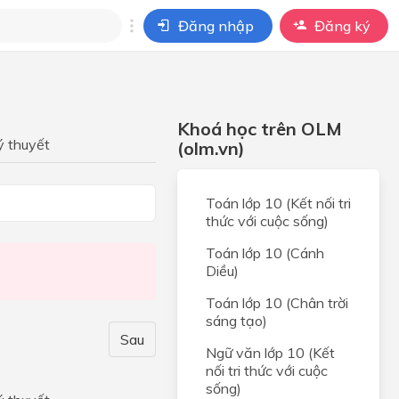
Đăng nhập
Đăng ký
i
ho câu hỏi của
Khoá học trên OLM
BÀI HỌC
ý thuyết
(olm.vn)
Toán lớp 10 (Kết nối tri
thức với cuộc sống)
Toán lớp 10 (Cánh
Diều)
Toán lớp 10 (Chân trời
sáng tạo)
Sau
Ngữ văn lớp 10 (Kết
nối tri thức với cuộc
sống)