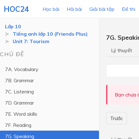
HOC24
Học bài
Hỏi bài
Giải bài tập
Đề thi
Lớp 10
Tiếng anh lớp 10 (Friends Plus)
7G. Speaki
Unit 7: Tourism
LỚP HỌC
MÔN
Lý thuyết
CHỦ ĐỀ
Lớp 12
7A. Vocabulary
Lớp 11
7B. Grammar
Lớp 10
7C. Listening
Lớp 9
Bạn chưa đ
7D. Grammar
Lớp 8
7E. Word skills
Lớp 7
Trước
7F. Reading
Lớp 6
7G. Speaking
Lớp 5