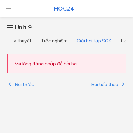
HOC24
Unit 9
Lý thuyết
Trắc nghiệm
Giải bài tập SGK
Hỏi đ
Vui lòng
đăng nhập
để hỏi bài
Bài trước
Bài tiếp theo