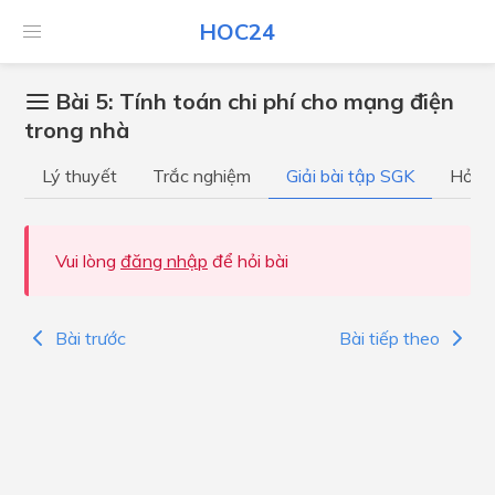
HOC24
Bài 5: Tính toán chi phí cho mạng điện
trong nhà
Lý thuyết
Trắc nghiệm
Giải bài tập SGK
Hỏi đ
Vui lòng
đăng nhập
để hỏi bài
Bài trước
Bài tiếp theo