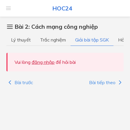
HOC24
Bài 2: Cách mạng công nghiệp
Lý thuyết
Trắc nghiệm
Giải bài tập SGK
Hỏi đ
Vui lòng
đăng nhập
để hỏi bài
Bài trước
Bài tiếp theo