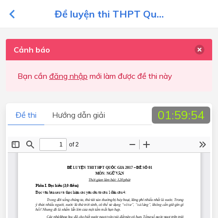
Đề luyện thi THPT Qu...
Cảnh báo
Bạn cần
đăng nhập
mới làm được đề thi này
01:59:54
Đề thi
Hướng dẫn giải