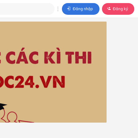
Đăng nhập
Đăng ký
trả lời
ả lời cho câu hỏi của
BÀI HỌC