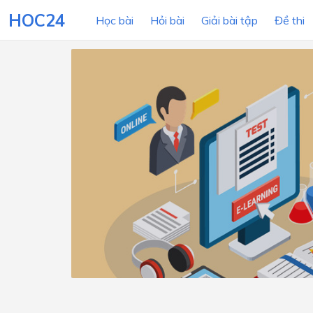
HOC24
Học bài
Hỏi bài
Giải bài tập
Đề thi
LỚP HỌC
MÔN
Lớp 12
Lớp 11
Lớp 10
Lớp 9
Lớp 8
Lớp 7
Lớp 6
Lớp 5