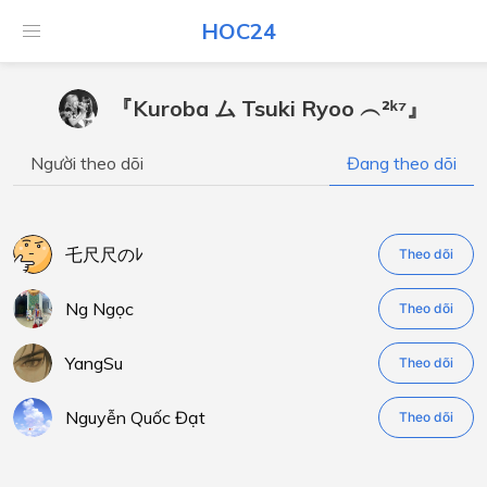
HOC24
『Kuroba ム Tsuki Ryoo ︵²ᵏ⁷』
Người theo dõi
Đang theo dõi
乇尺尺のﾚ
Theo dõi
Ng Ngọc
Theo dõi
YangSu
Theo dõi
Nguyễn Quốc Đạt
Theo dõi