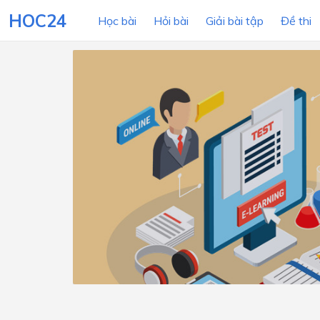
HOC24
Học bài
Hỏi bài
Giải bài tập
Đề thi
LỚP HỌC
MÔN
Lớp 12
Lớp 11
Lớp 10
Lớp 9
Lớp 8
Lớp 7
Lớp 6
Lớp 5