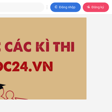
Đăng nhập
Đăng ký
trả lời
ả lời cho câu hỏi của
BÀI HỌC