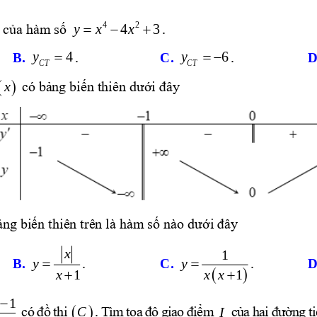
42
=−+
yx   x
43
. 
u của hàm số 
=
= −
y
4
y
6
B. 
.
C. 
.
D
CT
CT
( )
fx
có bảng biến thiên dưới đây
ảng biến thiên trên là hàm số nào dưới đây
x
1
B. 
.
C. 
y
.
D
y
=
=
(
)
xx
1
x
1
+
+
21
−
(  )
C
. 
I
có đồ thị 
Tìm tọa độ giao điểm 
của hai đư
ờng ti