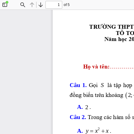
of 5
Toggle
Find
Previous
Next
Sidebar
TRƯỜNG THPT
TỔ T
Năm học 2
:
............
Họ và tên
Câu  1.  
S
Gọi 
là tập hợp
(
2;
đồng biến trên khoảng 
A. 
.
2
Câu 2. 
Trong các hàm số s
2
=  +
y
xx
A. 
.