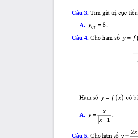
Câu 3. 
Tìm giá trị cực tiể
=
y
8
A. 
.
CT
y  
Câu 4. 
Cho 
=
hàm số 
( )
y  fx
=
Hàm số 
có b
x
A. 
y
.
=
x
1
+
x
y
=
Câu 5. 
Cho 
hàm số 