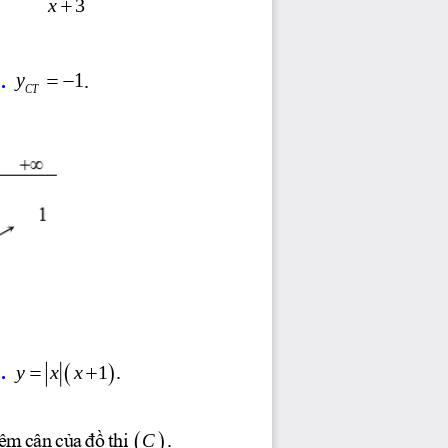
+
= −
y
1
. 
. 
CT
(
)
y  xx
1.
. 
=
+
(  )
C
. 
ệm cận của đồ thị 