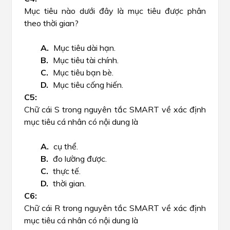
Mục tiêu nào dưới đây là mục tiêu được phân
theo thời gian?
Mục tiêu dài hạn.
Mục tiêu tài chính.
Mục tiêu bạn bè.
Mục tiêu cống hiến.
Chữ cái S trong nguyên tắc SMART về xác định
mục tiêu cá nhân có nội dung là
cụ thể.
đo lường được.
thực tế.
thời gian.
Chữ cái R trong nguyên tắc SMART về xác định
mục tiêu cá nhân có nội dung là