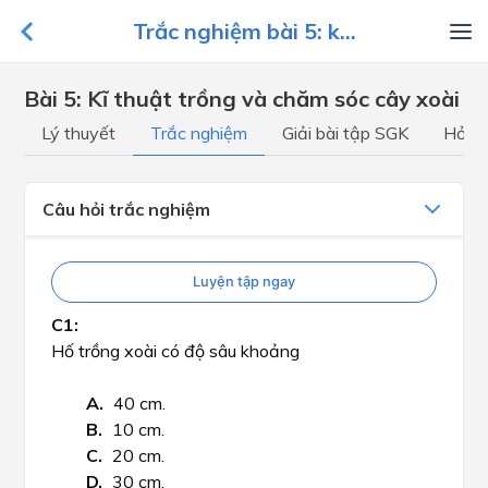
Trắc nghiệm bài 5: k...
Bài 5: Kĩ thuật trồng và chăm sóc cây xoài
Lý thuyết
Trắc nghiệm
Giải bài tập SGK
Hỏi đ
Câu hỏi trắc nghiệm
Luyện tập ngay
Hố trồng xoài có độ sâu khoảng
40 cm.
10 cm.
20 cm.
30 cm.