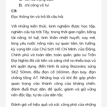
chí công vô tư.
Đọc thông tin và trả lời câu hỏi.
Với những kiến thức, kinh nghiệm được học tập,
nghiên cứu tại trời Tây, trong thời gian ngắn, bằng
tài năng, trí tuệ, tinh thần nhiệt huyết, say mê,
lòng yêu nước nồng nàn; sự quan tâm, tin tưởng,
kỳ vọng lớn của Chủ tịch Hồ Chí Minh, của Đảng,
Chính phủ và toàn dân, toàn quân, giáo sư Trần
Đại Nghĩa đã cải tiến và sáng chế ra nhiều loại vũ
khí quân dụng, điển hình là súng Bazooka, súng
SKZ 50mm, đầu đạn cỡ 160mm, đạn bay, đạn
chống tăng AT. Những loại vũ khí đó góp phần
quan trọng vào thành công của kháng chiến,
đánh đuổi thực dân, đế quốc, giành và giữ vững
nền độc lập, tự do của dân tộc.
Đánh giá về hiệu quả và sức công phá của những