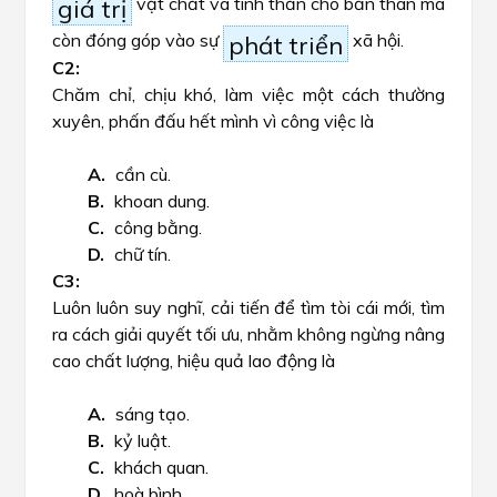
vật chất và tinh thần cho bản thân mà
giá trị
còn đóng góp vào sự
xã hội.
phát triển
Chăm chỉ, chịu khó, làm việc một cách thường
xuyên, phấn đấu hết mình vì công việc là
cần cù.
khoan dung.
công bằng.
chữ tín.
Luôn luôn suy nghĩ, cải tiến để tìm tòi cái mới, tìm
ra cách giải quyết tối ưu, nhằm không ngừng nâng
cao chất lượng, hiệu quả lao động là
sáng tạo.
kỷ luật.
khách quan.
hoà bình.