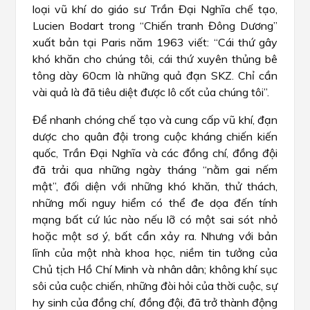
loại vũ khí do giáo sư Trần Đại Nghĩa chế tạo,
Lucien Bodart trong “Chiến tranh Đông Dương”
xuất bản tại Paris năm 1963 viết: “Cái thứ gây
khó khăn cho chúng tôi, cái thứ xuyên thủng bê
tông dày 60cm là những quả đạn SKZ. Chỉ cần
vài quả là đã tiêu diệt được lô cốt của chúng tôi”.
Để nhanh chóng chế tạo và cung cấp vũ khí, đạn
dược cho quân đội trong cuộc kháng chiến kiến
quốc, Trần Đại Nghĩa và các đồng chí, đồng đội
đã trải qua những ngày tháng “nằm gai nếm
mật”, đối diện với những khó khăn, thử thách,
những mối nguy hiểm có thể đe dọa đến tính
mạng bất cứ lúc nào nếu lỡ có một sai sót nhỏ
hoặc một sơ ý, bất cẩn xảy ra. Nhưng với bản
lĩnh của một nhà khoa học, niềm tin tưởng của
Chủ tịch Hồ Chí Minh và nhân dân; không khí sục
sôi của cuộc chiến, những đòi hỏi của thời cuộc, sự
hy sinh của đồng chí, đồng đội, đã trở thành động