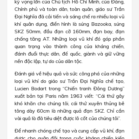
kỳ vọng lớn của Chủ tịch Hồ Chí Minh, của Đảng,
Chính phủ và toàn dân, toàn quân, giáo sư Trần
Đại Nghĩa đã cải tiến và sáng chế ra nhiều loại vũ
khí quân dụng, điển hình là súng Bazooka, súng
SKZ 50mm, đầu đạn cỡ 160mm, đạn bay, đạn
chống tăng AT. Những loại vũ khí đó góp phần
quan trọng vào thành công của kháng chiến,
đánh đuổi thực dân, đế quốc, giành và giữ vững
nền độc lập, tự do của dân tộc.
Đánh giá về hiệu quả và sức công phá của những
loại vũ khí do giáo sư Trần Đại Nghĩa chế tạo,
Lucien Bodart trong “Chiến tranh Đông Dương”
xuất bản tại Paris năm 1963 viết: “Cái thứ gây
khó khăn cho chúng tôi, cái thứ xuyên thủng bê
tông dày 60cm là những quả đạn SKZ. Chỉ cần
vài quả là đã tiêu diệt được lô cốt của chúng tôi”.
Để nhanh chóng chế tạo và cung cấp vũ khí, đạn
dược cho quân đội trong cuộc kháng chiến kiến