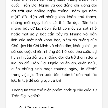
quốc, Trần Đại Nghĩa và các đồng chí, đồng đội
đã trải qua những ngày tháng “nằm gai nếm
mật”, đối diện với những khó khăn, thử thách,
những mối nguy hiểm có thể đe dọa đến tính
mạng bất cứ lúc nào nếu lỡ có một sai sót nhỏ
hoặc một sơ ý, bất cẩn xảy ra. Nhưng với bản
lĩnh của một nhà khoa học, niềm tin tưởng của
Chủ tịch Hồ Chí Minh và nhân dân; không khí sục
sôi của cuộc chiến, những đòi hỏi của thời cuộc, sự
hy sinh của đồng chí, đồng đội, đã trở thành động
lực lớn để Trần Đại Nghĩa “quên ăn, quên ngủ”,
quên những sinh hoạt thường ngày, “lơ đễnh”
trong việc gia đình, toàn tâm, toàn trí, dồn mọi sức
lực, trí tuệ để sáng tạo vũ khí.
Thông tin trên thể hiện phẩm chất gì của giáo sư
Trần Đại Nghĩa?
Cần cù, sáng tạo.