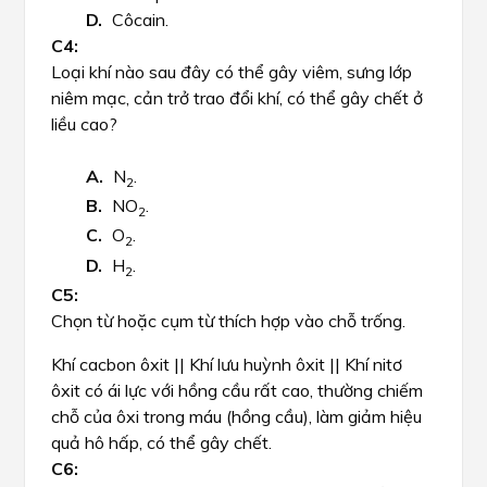
Côcain.
Loại khí nào sau đây có thể gây viêm, sưng lớp
niêm mạc, cản trở trao đổi khí, có thể gây chết ở
liều cao?
N
.
2
NO
.
2
O
.
2
H
.
2
Chọn từ hoặc cụm từ thích hợp vào chỗ trống.
Khí cacbon ôxit || Khí lưu huỳnh ôxit || Khí nitơ
ôxit
có ái lực với hồng cầu rất cao, thường chiếm
chỗ của ôxi trong máu (hồng cầu), làm giảm hiệu
quả hô hấp, có thể gây chết.