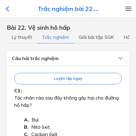
Trắc nghiệm bài 22....
Bài 22. Vệ sinh hô hấp
Lý thuyết
Trắc nghiệm
Giải bài tập SGK
Hỏi đ
Câu hỏi trắc nghiệm
Luyện tập ngay
Tác nhân nào sau đây không gây hại cho đường
hô hấp?
Bụi.
Nitơ ôxit.
Cacbon ôxit.