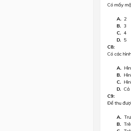
Có mấy mặt
2
3
4
5
Có các hìn
Hìn
Hìn
Hìn
Cả 
Để thu được
Trư
Tr