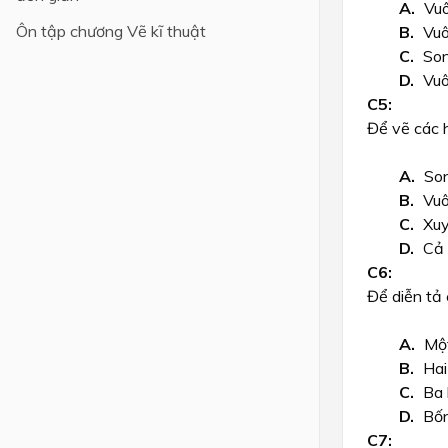
Vu
Ôn tập chương Vẽ kĩ thuật
Vuô
Son
Vuô
Để vẽ các h
So
Vuô
Xu
Cả 
Để diễn tả 
Mộ
Hai
Ba
Bố