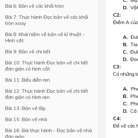
Mặt
Bài 6: Bản vẽ các khối tròn
Vật
Lớp 4
Bài 7: Thực hành Đọc bản vẽ các khối
Lớp 3
Điểm A của 
tròn xoay
Lớp 2
Bài 8: Khái niệm về bản vẽ kĩ thuật -
Đườ
Hình cắt
Lớp 1
Tia
Bài 9: Bản vẽ chi tiết
Đư
Đoạ
Bài 10: Thực hành Đọc bản vẽ chi tiết
đơn giản có hình cắt
Có những l
Bài 11: Biểu diễn ren
Phé
Bài 12: Thực hành Đọc bản vẽ chi tiết
Phé
đơn giản có hình ren
Phé
Bài 13: Bản vẽ lắp
Cả 
Bài 15: Bản vẽ nhà
Để vẽ các h
Bài 16: Bài thực hành - Đọc bản vẽ nhà
đơn giản