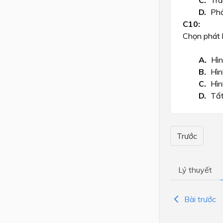
Trá
Phả
Chọn phát bi
Hìn
Hìn
Hìn
Tất
Trước
Lý thuyết
Bài trước