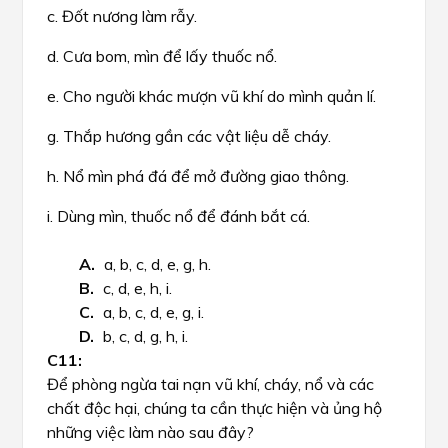
c. Đốt nương làm rẫy.
d. Cưa bom, mìn để lấy thuốc nổ.
e. Cho người khác mượn vũ khí do mình quản lí.
g. Thắp hương gần các vật liệu dễ cháy.
h. Nổ mìn phá đá để mở đường giao thông.
i. Dùng mìn, thuốc nổ để đánh bắt cá.
a, b, c, d, e, g, h.
c, d, e, h, i.
a, b, c, d, e, g, i.
b, c, d, g, h, i.
Để phòng ngừa tai nạn vũ khí, cháy, nổ và các
chất độc hại, chúng ta cần thực hiện và ủng hộ
những việc làm nào sau đây?