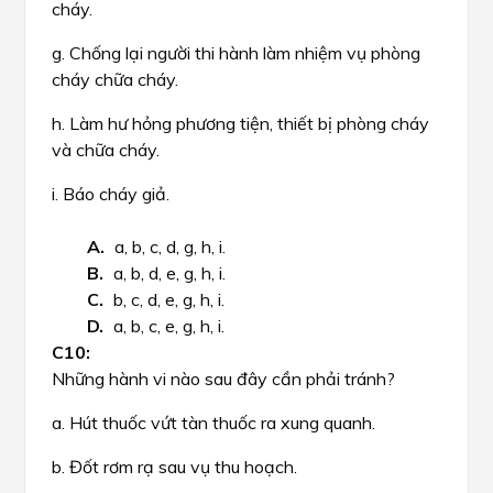
cháy.
g. Chống lại người thi hành làm nhiệm vụ phòng
cháy chữa cháy.
h. Làm hư hỏng phương tiện, thiết bị phòng cháy
và chữa cháy.
i. Báo cháy giả.
a, b, c, d, g, h, i.
a, b, d, e, g, h, i.
b, c, d, e, g, h, i.
a, b, c, e, g, h, i.
Những hành vi nào sau đây cần phải tránh?
a. Hút thuốc vứt tàn thuốc ra xung quanh.
b. Đốt rơm rạ sau vụ thu hoạch.