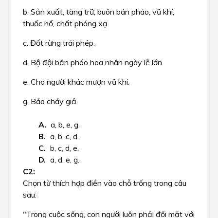
b. Sản xuất, tàng trữ, buôn bán pháo, vũ khí,
thuốc nổ, chất phóng xạ.
c. Đốt rừng trái phép.
d. Bộ đội bắn pháo hoa nhân ngày lễ lớn.
e. Cho người khác mượn vũ khí.
g. Báo cháy giả.
a, b, e, g.
a, b, c, d.
b, c, d, e.
a, d, e, g.
Chọn từ thích hợp điền vào chỗ trống trong câu
sau:
"Trong cuộc sống, con người luôn phải đối mặt với