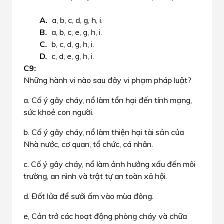
a, b, c, d, g, h, i.
a, b, c, e, g, h, i.
b, c, d, g, h, i.
c, d, e, g, h, i.
Những hành vi nào sau đây vi phạm pháp luật?
a. Cố ý gây cháy, nổ làm tổn hại đến tính mạng,
sức khoẻ con người.
b. Cố ý gây cháy, nổ làm thiện hại tài sản của
Nhà nước, cơ quan, tổ chức, cá nhân.
c. Cố ý gây cháy, nổ làm ảnh hưởng xấu đến môi
trường, an nình và trật tự an toàn xã hội.
d. Đốt lửa để sưởi ấm vào mùa đông.
e, Cản trở các hoạt động phòng cháy và chữa