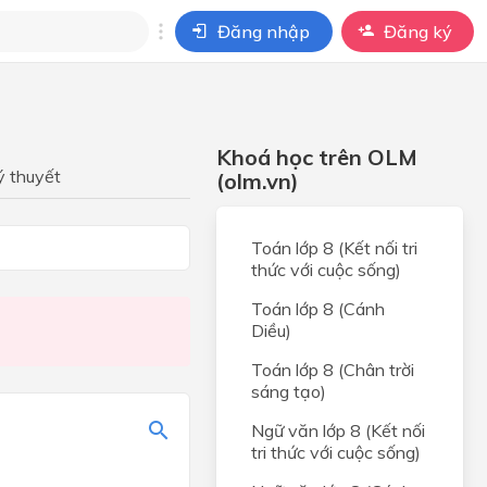
Đăng nhập
Đăng ký
i
ho câu hỏi của
Khoá học trên OLM
BÀI HỌC
ý thuyết
(olm.vn)
Toán lớp 8 (Kết nối tri
thức với cuộc sống)
N
Toán lớp 8 (Cánh
Diều)
Toán lớp 8 (Chân trời
sáng tạo)
Ngữ văn lớp 8 (Kết nối
tri thức với cuộc sống)