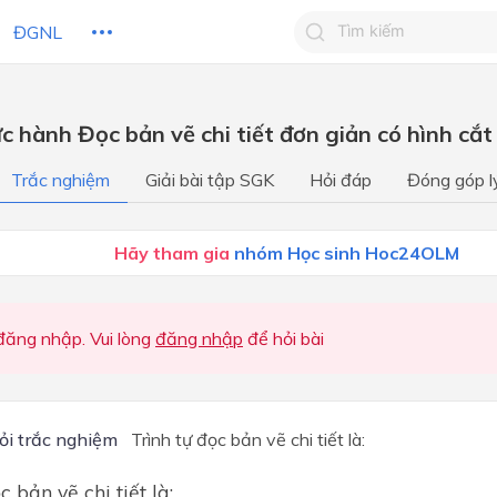
ĐGNL
Tìm kiếm câu trả lờ
c hành Đọc bản vẽ chi tiết đơn giản có hình cắt
Tìm kiếm câu trả lời c
 HỌC
CHỦ ĐỀ / CHƯƠNG
bạn
Trắc nghiệm
Giải bài tập SGK
Hỏi đáp
Đóng góp l
CHƯƠNG 1. VẼ KĨ THUẬT
Hãy tham gia
nhóm Học sinh Hoc24OLM
CHƯƠNG 2: CƠ KHÍ
CHƯƠNG 3: KĨ THUẬT ĐIỆ
CHƯƠNG 4: THIẾT KẾ KĨ
ăng nhập. Vui lòng
đăng nhập
để hỏi bài
THUẬT
Vẽ kĩ thuật
CHƯƠNG I. : VẼ KĨ THUẬT
ỏi trắc nghiệm
Trình tự đọc bản vẽ chi tiết là:
Chủ đề 1: Vẽ kĩ thuật
c bản vẽ chi tiết là: