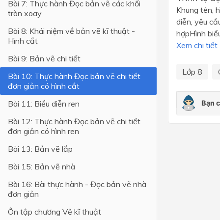
Bài 7: Thực hành Đọc bản vẽ các khối
Khung tên, h
tròn xoay
Lớp 4
diễn, yêu cầ
Bài 8: Khái niệm về bản vẽ kĩ thuật -
hợpHình biểu
Lớp 3
Hình cắt
Xem chi tiết
Lớp 2
Bài 9: Bản vẽ chi tiết
Lớp 1
Lớp 8
Bài 10: Thực hành Đọc bản vẽ chi tiết
đơn giản có hình cắt
Bài 11: Biểu diễn ren
Bài 12: Thực hành Đọc bản vẽ chi tiết
đơn giản có hình ren
Bài 13: Bản vẽ lắp
Bài 15: Bản vẽ nhà
Bài 16: Bài thực hành - Đọc bản vẽ nhà
đơn giản
Ôn tập chương Vẽ kĩ thuật