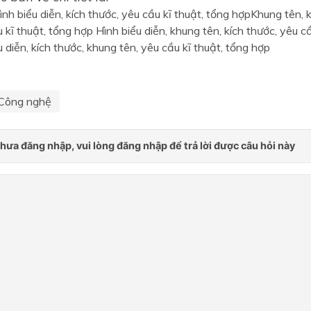
Cơ khí
ình biểu diễn, kích thước, yêu cầu kĩ thuật, tổng hợpKhung tên, k
u kĩ thuật, tổng hợp Hình biểu diễn, khung tên, kích thước, yêu cầ
CHƯƠNG II. : CƠ KHÍ
 diễn, kích thước, khung tên, yêu cầu kĩ thuật, tổng hợp
Chủ đề 2: Cơ khí
Kĩ thuật điện
Công nghệ
CHƯƠNG III. : AN TOÀN ĐI
Bài 17: Các bước thiết kế kĩ
Ôn tập cuối năm
CHƯƠNG IV. : KĨ THUẬT Đ
Chủ đề 3: An toàn điện
CHƯƠNG V. : THIẾT KẾ KĨ
THUẬT
Chủ đề 4: Kĩ thuật điện
Chủ đề 5: Thiết kế kĩ thuật