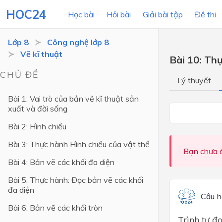
HOC24
Học bài
Hỏi bài
Giải bài tập
Đề thi
Lớp 8
Công nghệ lớp 8
Vẽ kĩ thuật
Bài 10: Thự
LỚP HỌC
MÔN
CHỦ ĐỀ
Lý thuyết
Lớp 12
Bài 1: Vai trò của bản vẽ kĩ thuật sản
xuất và đời sống
Lớp 11
Bài 2: Hình chiếu
Lớp 10
Bài 3: Thực hành Hình chiếu của vật thể
Lớp 9
Bạn chưa đ
Bài 4: Bản vẽ các khối đa diện
Lớp 8
Bài 5: Thực hành: Đọc bản vẽ các khối
Lớp 7
đa diện
Câu h
Lớp 6
Bài 6: Bản vẽ các khối tròn
Trình tự đọ
Lớp 5