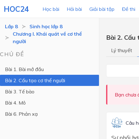
HOC24
Học bài
Hỏi bài
Giải bài tập
Đề thi
Lớp 8
Sinh học lớp 8
Chương I. Khái quát về cơ thể
Bài 2. Cấu 
người
LỚP HỌC
MÔN
Lý thuyết
CHỦ ĐỀ
Lớp 12
Bài 1. Bài mở đầu
Lớp 11
Bài 2. Cấu tạo cơ thể người
Lớp 10
Bài 3. Tế bào
Lớp 9
Bạn chưa đ
Bài 4. Mô
Lớp 8
Bài 6. Phản xạ
Lớp 7
Câu h
Lớp 6
Sự phối hợ
Lớp 5