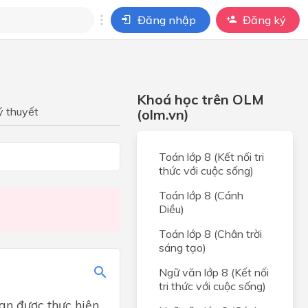
Đăng nhập
Đăng ký
i
ho câu hỏi của
Khoá học trên OLM
BÀI HỌC
ý thuyết
(olm.vn)
hể
Toán lớp 8 (Kết nối tri
thức với cuộc sống)
Toán lớp 8 (Cánh
Diều)
Toán lớp 8 (Chân trời
sáng tạo)
Ngữ văn lớp 8 (Kết nối
tri thức với cuộc sống)
an được thực hiện