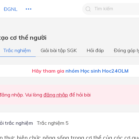
ĐGNL
Tìm kiếm câu trả lờ
tạo cơ thể người
Tìm kiếm câu trả lời c
 HỌC
CHỦ ĐỀ / CHƯƠNG
bạn
Trắc nghiệm
Giải bài tập SGK
Hỏi đáp
Đóng góp l
Chương I. Khái quát về cơ t
người
Hãy tham gia
nhóm Học sinh Hoc24OLM
Chương II. Vận động
Chương III. Tuần hoàn
ăng nhập. Vui lòng
đăng nhập
để hỏi bài
Chương IV. Hô hấp
Chương V. Tiêu hóa
Chương VI. Trao đổi chất và
ỏi trắc nghiệm
Trắc nghiệm 5
năng lượng
p thực hiện chức năng sống trong cơ thể của các cơ qu