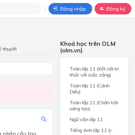
Đăng nhập
Đăng ký
i
ho câu hỏi của
Khoá học trên OLM
BÀI HỌC
ý thuyết
(olm.vn)
c
Toán lớp 11 (Kết nối tri
thức với cuộc sống)
ọc
Toán lớp 11 (Cánh
Diều)
c
Toán lớp 11 (Chân trời
sáng tạo)
a học
Ngữ văn lớp 11
Tiếng Anh lớp 11 (i-
g phân cấu tạo