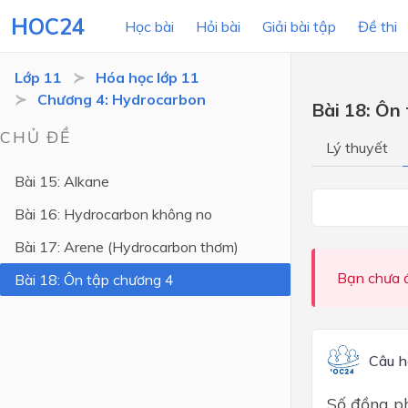
HOC24
Học bài
Hỏi bài
Giải bài tập
Đề thi
Lớp 11
Hóa học lớp 11
Chương 4: Hydrocarbon
Bài 18: Ôn
LỚP HỌC
MÔN
CHỦ ĐỀ
Lý thuyết
Lớp 12
Bài 15: Alkane
Lớp 11
Bài 16: Hydrocarbon không no
Lớp 10
Bài 17: Arene (Hydrocarbon thơm)
Lớp 9
Bạn chưa đ
Bài 18: Ôn tập chương 4
Lớp 8
Lớp 7
Câu h
Lớp 6
Số đồng ph
Lớp 5