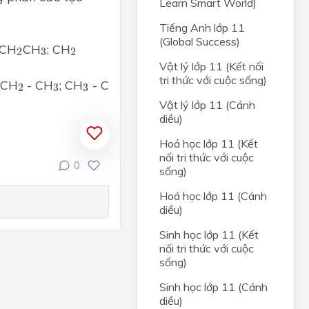
c
Learn Smart World)
r
Tiếng Anh lớp 11
(Global Success)
2
3
2
CH
CH
; CH
ọc
2
3
2
Vật lý lớp 11 (Kết nối
tri thức với cuộc sống)
2
3
3
 CH
- CH
; CH
- C
2
3
3
Vật lý lớp 11 (Cánh
 –
diều)
Hoá học lớp 11 (Kết
l –
nối tri thức với cuộc
0
sống)
Hoá học lớp 11 (Cánh
diều)
n -
Sinh học lớp 11 (Kết
nối tri thức với cuộc
l -
sống)
Sinh học lớp 11 (Cánh
diều)