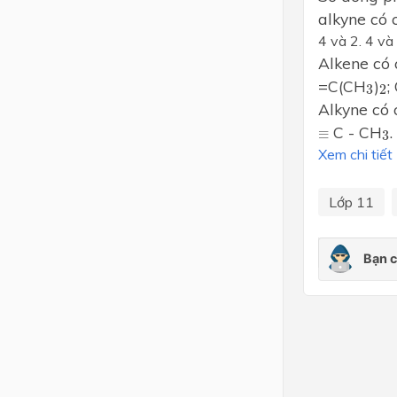
alkyne có 
Lớp 4
4 và 2. 4 và
Alkene có 
Lớp 3
3
2
=C(CH
)
;
3
2
Lớp 2
Alkyne có 
Lớp 1
3
C - CH
.
≡
≡
3
Xem chi tiết
Lớp 11