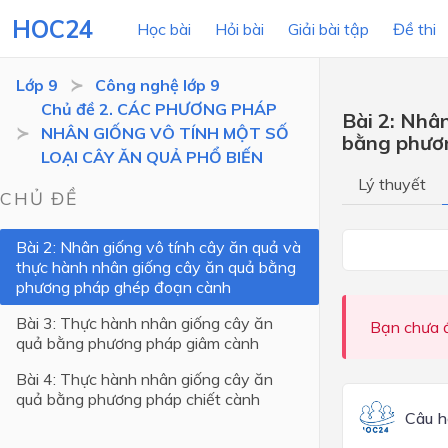
HOC24
Học bài
Hỏi bài
Giải bài tập
Đề thi
Lớp 9
Công nghệ lớp 9
Chủ đề 2. CÁC PHƯƠNG PHÁP
Bài 2: Nhâ
NHÂN GIỐNG VÔ TÍNH MỘT SỐ
bằng phươ
LỚP HỌC
MÔN
LOẠI CÂY ĂN QUẢ PHỔ BIẾN
Lý thuyết
Lớp 12
CHỦ ĐỀ
Lớp 11
Bài 2: Nhân giống vô tính cây ăn quả và
thực hành nhân giống cây ăn quả bằng
Lớp 10
phương pháp ghép đoạn cành
Lớp 9
Bài 3: Thực hành nhân giống cây ăn
Bạn chưa đ
Lớp 8
quả bằng phương pháp giâm cành
Lớp 7
Bài 4: Thực hành nhân giống cây ăn
quả bằng phương pháp chiết cành
Lớp 6
Câu h
Lớp 5