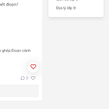
hét đoạn?
NG VÀ
Địa lý lớp 9
CÂY
IÊN
N
h ghép.Đoạn cành
và an
hẩm
ến
0
quan
ỆP
ONG