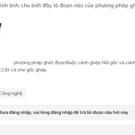
ình ảnh, cho biết đây là đoạn nào của phương pháp g
Chủ đề 3. KĨ THUẬT TRỒ
CHĂM SÓC MỘT SỐ LOẠI 
ĂN QUẢ PHỔ BIẾN
Chủ đề 4. NGÀNH NGHỀ L
QUAN ĐẾN TRỒNG CÂY Ă
QUẢ
CHẾ BIẾN THỰC PHẨM
phương pháp ghét đoạnBuộc cành ghép.Nối gốc và càn
Chủ đề 1. Chất dinh dưỡng 
t.Cắt và che gốc ghép.
toàn trong chế biến thực p
Chủ đề 2. Thực hành chế bi
thực phẩm
Công nghệ
Chủ đề 3. Ngành nghề liên 
đến chế biến thực phẩm
ĐỊNH HƯỚNG NGHỀ NGHI
LẮP ĐẶT MẠNG ĐIỆN TR
NHÀ