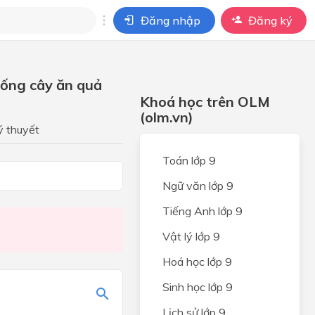
Đăng nhập
Đăng ký
i
iống cây ăn quả
ho câu hỏi của
Khoá học trên OLM
BÀI HỌC
(olm.vn)
ý thuyết
ỆP
Toán lớp 9
ONG
Ngữ văn lớp 9
Tiếng Anh lớp 9
UNG
Vật lý lớp 9
Hoá học lớp 9
PHÁP
ỘT
Sinh học lớp 9
Ổ
Lịch sử lớp 9