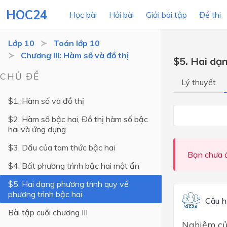
HOC24
Học bài
Hỏi bài
Giải bài tập
Đề thi
Lớp 10
Toán lớp 10
Chương III: Hàm số và đồ thị
$5. Hai dạ
LỚP HỌC
MÔN
CHỦ ĐỀ
Lý thuyết
Lớp 12
$1. Hàm số và đồ thị
Lớp 11
$2. Hàm số bậc hai, Đồ thị hàm số bậc
hai và ứng dụng
Lớp 10
$3. Dấu của tam thức bậc hai
Lớp 9
Bạn chưa đ
$4. Bất phương trình bậc hai một ẩn
Lớp 8
$5. Hai dạng phương trình quy về
Lớp 7
phương trình bậc hai
Câu h
Lớp 6
Bài tập cuối chương III
Nghiệm củ
Lớp 5