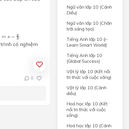
t hai
Ngữ văn lớp 10 (Cánh
Diều)
 và
Ngữ văn lớp 10 (Chân
t hai
trời sáng tạo)
4
3
.
4
8
⇔
=
x
3
Tiếng Anh lớp 10 (i-
NHẤT
 trình có nghiệm
Learn Smart World)
Tiếng Anh lớp 10
ị
(Global Success)
ong
Vật lý lớp 10 (Kết nối
tri thức với cuộc sống)
0
và đồ
Vật lý lớp 10 (Cánh
diều)
, HỆ
Hoá học lớp 10 (Kết
nối tri thức với cuộc
rong
sống)
Hoá học lớp 10 (Cánh