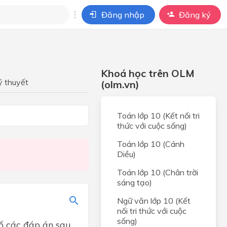
Đăng nhập
Đăng ký
i
ho câu hỏi của
Khoá học trên OLM
BÀI HỌC
ý thuyết
(olm.vn)
c.
Toán lớp 10 (Kết nối tri
thức với cuộc sống)
hợp
Toán lớp 10 (Cánh
hợp
Diều)
 HỢP
Toán lớp 10 (Chân trời
 và
sáng tạo)
t hai
Ngữ văn lớp 10 (Kết
nối tri thức với cuộc
 và
sống)
ố các đáp án sau