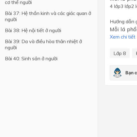
cơ thể người
4 lớp3 lớp2 
Lớp 4
Bài 37: Hệ thần kinh và các giác quan ở
người
Hướng dẫn g
Lớp 3
Mỗi lá phổ
Bài 38: Hệ nội tiết ở người
Lớp 2
Xem chi tiết
Bài 39: Da và điều hòa thân nhiệt ở
Lớp 1
người
Lớp 8
Bài 40: Sinh sản ở người