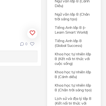
Ngữ văn lớp 8 (Cánh
Diều)
người
Ngữ văn lớp 8 (Chân
trời sáng tạo)
Tiếng Anh lớp 8 (i-
Learn Smart World)
Tiếng Anh lớp 8
0
N ĐỔI
(Global Success)
Khoa học tự nhiên lớp
c
8 (Kết nối tri thức với
cuộc sống)
-
Khoa học tự nhiên lớp
8 (Cánh diều)
 SỰ
Khoa học tự nhiên lớp
8 (Chân trời sáng tạo)
và áp
Lịch sử và địa lý lớp 8
(Kết nối tri thức với
y của