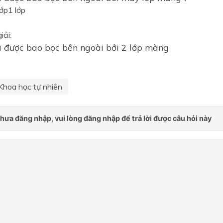
lớp1 lớp
Chương 6: Nhiệt
Chương 7: Sinh học cơ thể 
iải:
i được bao bọc bên ngoài bởi 2 lớp màng ​
Chương 8: Sinh vật và môi
trường
Bài mở đầu
Khoa học tự nhiên
PHẦN 1: CHẤT VÀ SỰ BIẾ
CHẤT
Chủ đề 1: Phản ứng hóa họ
Chủ đề 2: Acid - Base - pH 
Oxide - Muối
PHẦN 2: NĂNG LƯỢNG VÀ
BIẾN ĐỔI
Chủ đề 3: Khối lượng riêng 
suất
Chủ đề 4: Tác dụng làm qua