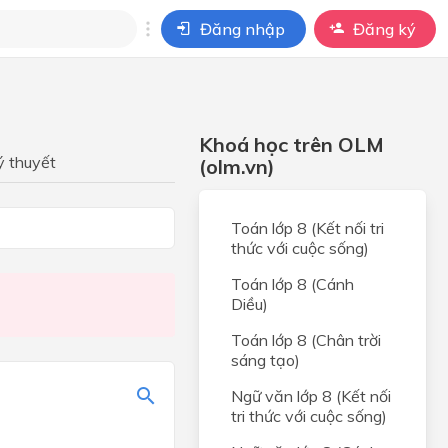
Đăng nhập
Đăng ký
i
ho câu hỏi của
Khoá học trên OLM
BÀI HỌC
ý thuyết
(olm.vn)
Toán lớp 8 (Kết nối tri
c
thức với cuộc sống)
Toán lớp 8 (Cánh
Diều)
và áp
Toán lớp 8 (Chân trời
sáng tạo)
ay
Ngữ văn lớp 8 (Kết nối
tri thức với cuộc sống)