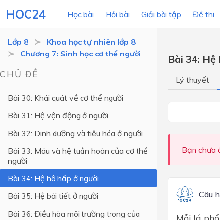
HOC24
Học bài
Hỏi bài
Giải bài tập
Đề thi
Lớp 8
Khoa học tự nhiên lớp 8
Chương 7: Sinh học cơ thể người
Bài 34: Hệ
LỚP HỌC
MÔN
CHỦ ĐỀ
Lý thuyết
Lớp 12
Bài 30: Khái quát về cơ thể người
Lớp 11
Bài 31: Hệ vận động ở người
Lớp 10
Bài 32: Dinh dưỡng và tiêu hóa ở người
Lớp 9
Bạn chưa đ
Bài 33: Máu và hệ tuần hoàn của cơ thể
người
Lớp 8
Bài 34: Hệ hô hấp ở người
Lớp 7
Câu h
Bài 35: Hệ bài tiết ở người
Lớp 6
Bài 36: Điều hòa môi trường trong của
Mỗi lá phổ
Lớp 5