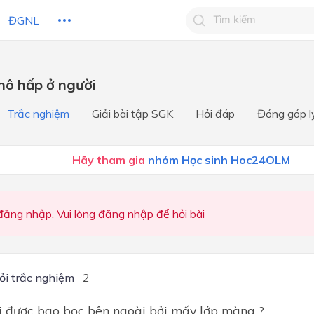
ĐGNL
Tìm kiếm câu trả lờ
 hô hấp ở người
Tìm kiếm câu trả lời c
 HỌC
CHỦ ĐỀ / CHƯƠNG
bạn
Trắc nghiệm
Giải bài tập SGK
Hỏi đáp
Đóng góp l
Mở đầu
Hãy tham gia
nhóm Học sinh Hoc24OLM
Chương 1: Phản ứng hóa họ
Chương 2: Một số hợp chất
thông dụng
ăng nhập. Vui lòng
đăng nhập
để hỏi bài
Chương 3: Khối lượng riêng 
suất
Chương 4: Tác dụng làm qu
ỏi trắc nghiệm
2
của lực
Chương 5: Điện
i được bao bọc bên ngoài bởi mấy lớp màng ?