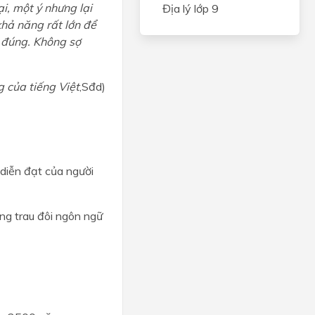
ại, một ý nhưng lại
Địa lý lớp 9
khả năng rất lớn để
n đúng. Không sợ
g của tiếng Việt
,Sđd)
 diễn đạt của người
ng trau đôi ngôn ngữ