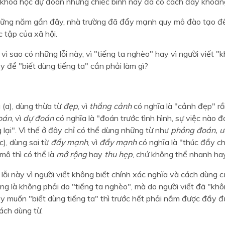
 khoa học dự đoán những chiếc bình này đã có cách đây khoả
hững năm gần đây, nhà trường đã đẩy mạnh quy mô đào tạo 
 tập của xã hội.
h vì sao có những lỗi này, vì "tiếng ta nghèo" hay vì người viết "
y để "biết dùng tiếng ta" cần phải làm gì?
 (a), dùng thừa từ
đẹp
, vì
thắng cảnh
có nghĩa là "cảnh đẹp" rồi
oán
, vì
dự đoán
có nghĩa là "đoán trước tình hình, sự việc nào 
 lại". Vì thế ở đây chỉ có thể dùng những từ như
phỏng đoán, ướ
c), dùng sai từ
đẩy mạnh
, vì
đẩy mạnh
có nghĩa là "thúc đẩy ch
mô thì có thể là
mở rộng
hay
thu hẹp
, chứ không thể nhanh ha
lỗi này vì người viết không biết chính xác nghĩa và cách dùng 
ng là không phải do "tiếng ta nghèo", mà do người viết đã "khô
y muốn "biết dùng tiếng ta" thì trước hết phải nắm được đầy đ
ách dùng từ.