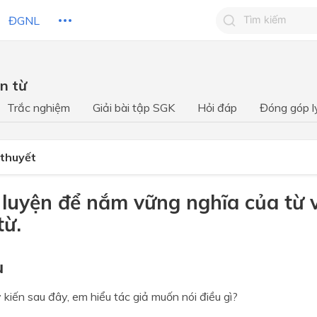
ĐGNL
Tìm kiếm câu 
n từ
Tìm kiếm câu tr
 HỌC
CHỦ ĐỀ / CHƯƠNG
bạn
Trắc nghiệm
Giải bài tập SGK
Hỏi đáp
Đóng góp l
 thuyết
n luyện để nắm vững nghĩa của từ 
từ.
ụ
ý kiến sau đây, em hiểu tác giả muốn nói điều gì?