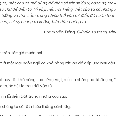
 ta, một chữ có thể dùng để diễn tả rất nhiều ý; hoặc ngược l
u chữ để diễn tả. Vì vậy, nếu nói Tiếng Việt của ta có những 
ư tưởng và tình cảm trong nhiều thể văn thì điều đó hoàn toà
ghèo, chỉ sợ chúng ta không biết dùng tiếng ta.
(Phạm Văn Đồng,
Giữ gìn sự trong sán
n trên, tác giả muốn nói:
t là một loại ngôn ngữ có khả năng rất lớn để đáp ứng nhu cầu
t huy tốt khả năng của tiếng Việt, mỗi cá nhân phải không ngừ
 trước hết là trau dồi vốn từ.
định lỗi diễn đạt trong những câu sau:
m chúng ta có rất nhiều thắng cảnh đẹp.