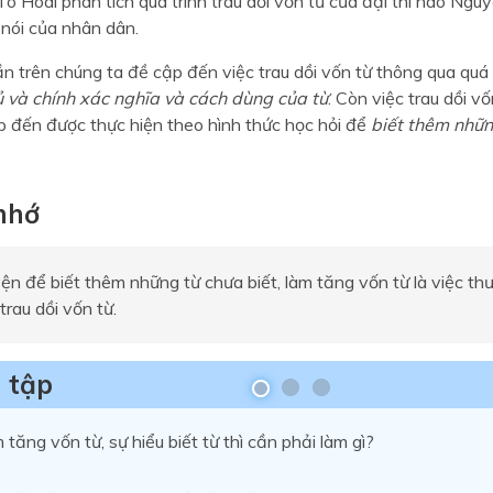
ô Hoài phân tích quá trình trau dồi vốn từ của đại thi hào Ng
g nói của nhân dân.
n trên chúng ta đề cập đến việc trau dồi vốn từ thông qua quá 
ủ và chính xác nghĩa và cách dùng của từ
. Còn việc trau dồi v
p đến được thực hiện theo hình thức học hỏi để
biết thêm nhữ
 nhớ
ện để biết thêm những từ chưa biết, làm tăng vốn từ là việc t
trau dồi vốn từ.
 tập
tăng vốn từ, sự hiểu biết từ thì cần phải làm gì?