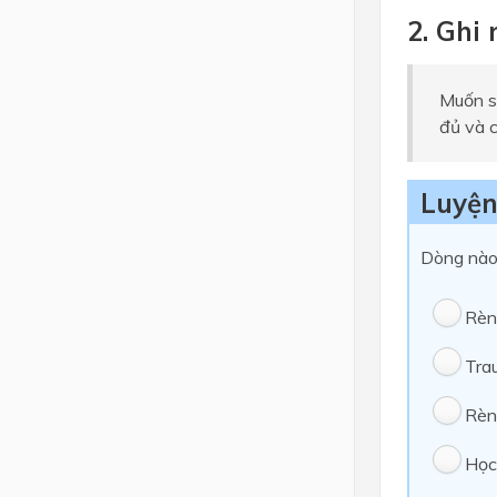
2. Ghi
Muốn sử
đủ và c
Luyện
Dòng nào 
Rèn
Trau
Rèn
Học