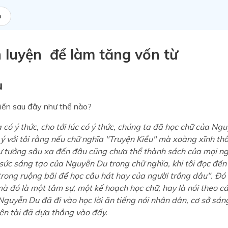
a
n luyện để làm tăng vốn từ
ụ
kiến sau đây như thế nào?
 có ý thức, cho tới lúc có ý thức, chúng ta đã học chữ của Ng
ý với tôi rằng nếu chữ nghĩa "Truyện Kiều" mà xoàng xĩnh thô
tư tưởng sâu xa đến đâu cũng chưa thể thành sách của mọi ng
 sức sáng tạo của Nguyễn Du trong chữ nghĩa, khi tôi đọc đến
trong ruộng bãi để học câu hát hay của người trồng dâu". Đó
mà đó là một tâm sự, một kế hoạch học chữ, hay là nói theo c
Nguyễn Du đã đi vào học lời ăn tiếng nói nhân dân, cơ sở sá
iên tài đã dựa thẳng vào đấy.