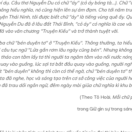
ví dụ. Câu thơ Nguyễn Du có chữ "áy" (cỏ áy bóng tà...). Chữ "
hông hiểu nghĩa, nó cũng hiện lên sự ảm đạm. Cho tới năm trướ
uyện Thái Ninh, tôi được biết chữ "áy" là tiếng vùng quê ấy. 
 Nguyễn Du đã ở lâu đất Thái Bình, "cỏ áy" có nghĩa là coe và
đã vào văn chương "Truyện Kiều" và trở thành tuyệt vời.
 ba chữ "bén duyên tơ" ở "Truyện Kiều". Thông thường, ta hiể
i câu tục ngữ "Lửa gần rơm lâu ngày cũng bén". Nhưng không
c tháo con tằm lấy tơ thì người ta ngâm tằm vào nồi nước nón
quay vào guồng, lúc sợi tơ bắt đầu quay vào guồng, người ngh
ết "bén duyên" không thì còn có thể ngờ, chứ "bén duyên tơ" 
ta đã nghe, học và sáng tạo trên cơ sở công việc của người 
đã trau dồi ngôn ngữ, đêm ngày mài giũa chữ nghĩa kì khu b
(Theo Tô Hoài,
Mỗi chữ 
trong Giữ gìn sự trong sán