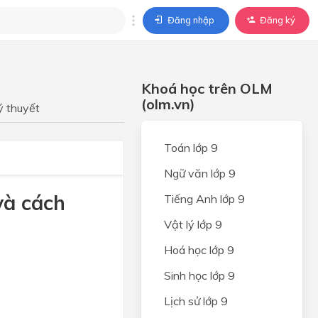
Đăng nhập
Đăng ký
trả lời
Khoá học trên OLM
ả lời cho câu hỏi của
(olm.vn)
BÀI HỌC
ý thuyết
Toán lớp 9
Ngữ văn lớp 9
và cách
Tiếng Anh lớp 9
Vật lý lớp 9
Hoá học lớp 9
Sinh học lớp 9
Lịch sử lớp 9