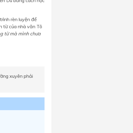
uyễn Du bằng cách học
trình rèn luyện để
ốn từ của nhà văn Tô
ng từ mà mình chưa
hường xuyên phải