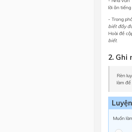
- Nhà văn T
lời ăn tiến
- Trong phầ
biết đầy đ
Hoài đề cậ
biết
.
2. Ghi
Rèn luy
làm để 
Luyện
Muốn làm 