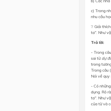
b) Các nhà
c) Trong n
nhu cầu học
❔ Giải thíc
ta". Như vậ
Trả lời:
- Trong câu
sai từ
dự đ
trong tương
Trong câu (
Nói về quy 
- Có những 
dụng. Rõ rà
ta". Như vậ
của từ và c