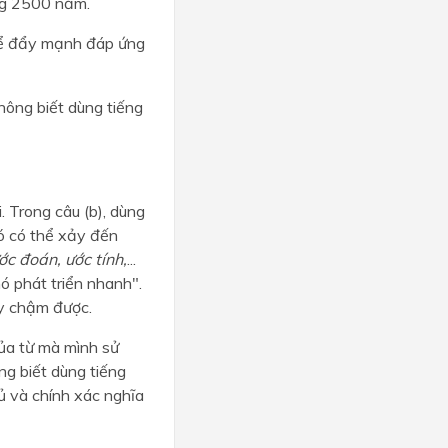
ng 2500 năm.
để đẩy mạnh đáp ứng
không biết dùng tiếng
. Trong câu (b), dùng
đó có thể xảy đến
c đoán, ước tính,
...
ó phát triển nhanh".
y chậm được.
của từ mà mình sử
ng biết dùng tiếng
ủ và chính xác nghĩa