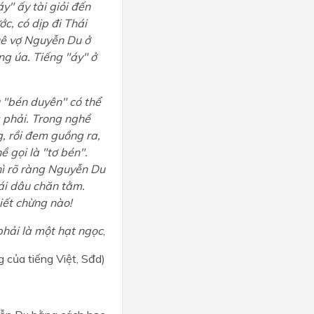
áy" ấy tài giỏi đến
c, có dịp đi Thái
Quê vợ Nguyễn Du ở
ng úa. Tiếng "áy" ở
u "bén duyên" có thể
 phải. Trong nghề
g, rồi đem guồng ra,
ề gọi là "tơ bén".
thì rõ ràng Nguyễn Du
hái dâu chăn tằm.
iết chừng nào!
phải là một hạt ngọc
,
g của tiếng Việt, Sđd)