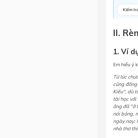
Kiểm tr
II. Rè
1. Ví d
Em hiểu ý 
Từ lúc chưa
cũng đồng 
Kiều", dù 
tài học với
ông đã "ở 
nói bóng, 
ngày nay: 
nhà thơ th