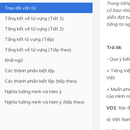
Trong tiếng
Trau dồi vốn từ
có bao nhiê
Lớp 4
diễn đạt t
Tổng kết về từ vựng (Tiết 1)
Lớp 3
tiếng ta n
Tổng kết về từ vựng (Tiết 2)
Lớp 2
Tổng kết từ vựng (Tiếp)
Lớp 1
Trả lời:
Tổng kết về từ vựng (Tiếp theo)
- Qua ý kiế
Khởi ngữ
Các thành phần biệt lập
+ Tiếng Việ
Việt.
Các thành phần biệt lập (tiếp theo)
+ Muốn phá
Nghĩa tường minh và hàm ý
của mình mà
Nghĩa tường minh và hàm ý (tiếp theo)
VD2
: Xác 
a) Việt Na