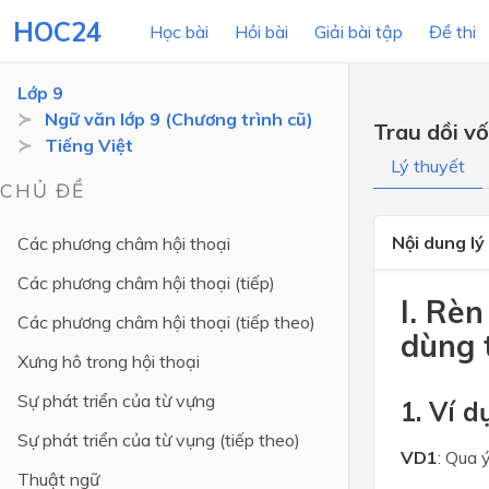
HOC24
Học bài
Hỏi bài
Giải bài tập
Đề thi
Lớp 9
Ngữ văn lớp 9 (Chương trình cũ)
Trau dồi vố
Tiếng Việt
LỚP HỌC
MÔN
Lý thuyết
CHỦ ĐỀ
Lớp 12
Nội dung lý
Các phương châm hội thoại
Lớp 11
Các phương châm hội thoại (tiếp)
Lớp 10
I. Rè
Các phương châm hội thoại (tiếp theo)
Lớp 9
dùng 
Xưng hô trong hội thoại
Lớp 8
Sự phát triển của từ vựng
1. Ví d
Lớp 7
Sự phát triển của từ vụng (tiếp theo)
Lớp 6
VD1
: Qua 
Thuật ngữ
Lớp 5