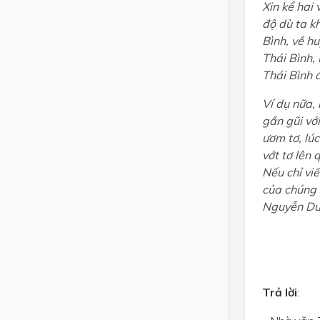
Xin kể hai 
độ dù ta k
Bình, về h
Thái Bình,
Thái Bình 
Ví dụ nữa,
gần gũi vớ
ươm tơ, lú
vớt tơ lên 
Nếu chỉ vi
của chúng 
Nguyễn Du 
Trả lời
: