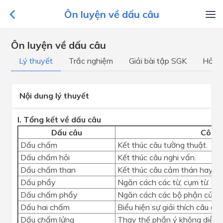
Ôn luyện về dấu câu
Ôn luyện về dấu câu
Lý thuyết
Trắc nghiệm
Giải bài tập SGK
Hỏi đ
Nội dung lý thuyết
I. Tổng kết về dấu câu
Dấu câu
Công
Dấu chấm
Kết thúc câu tường thuật.
Dấu chấm hỏi
Kết thúc câu nghi vấn.
Dấu chấm than
Kết thúc câu cảm thán hay cầ
Dấu phẩy
Ngăn cách các từ; cụm từ.
Dấu chấm phẩy
Ngăn cách các bộ phận của c
Dấu hai chấm
Biểu hiện sự giải thích câu dẫn
Dấu chấm lửng
Thay thế phần ý không diễn đạ