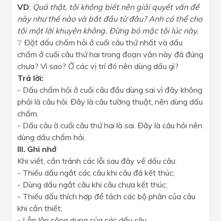
VD
:
Quả thật, tôi không biết nên giải quyết vấn đề
này như thế nào và bắt đầu từ đâu? Anh có thể cho
tôi một lời khuyên không. Đừng bỏ mặc tôi lúc này.
❔ Đặt dấu chấm hỏi ở cuối câu thứ nhất và dấu
chấm ở cuối câu thứ hai trong đoạn văn này đã đúng
chưa? Vì sao? Ở các vị trí đó nên dùng dấu gì?
Trả lời:
- Dấu chấm hỏi ở cuối câu đầu dùng sai vì đây không
phải là câu hỏi. Đây là câu tường thuật, nên dùng dấu
chấm.
- Dấu câu ờ cuối câu thứ hai là sai. Đây là câu hỏi nên
dùng dấu chấm hỏi.
III. Ghi nhớ
Khi viết, cần tránh các lỗi sau đây về dấu câu:
- Thiếu dấu ngắt các câu khi câu đã kết thúc;
- Dùng dấu ngắt câu khi câu chưa kết thúc;
- Thiếu dấu thích hợp để tách các bộ phân của câu
khi cần thiết;
- Lẫn lộn công dụng của các dấu câu.