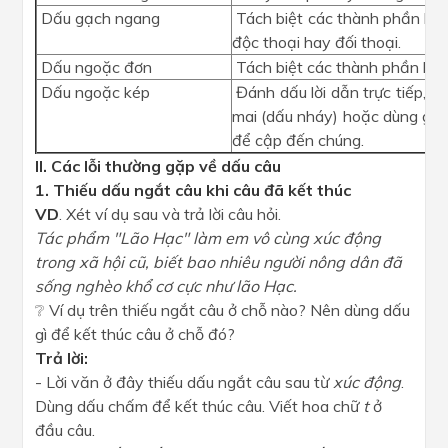
Dấu gạch ngang
Tách biệt các thành phần biệt
độc thoại hay đối thoại.
Dấu ngoặc đơn
Tách biệt các thành phần biệt
Dấu ngoặc kép
Đánh dấu lời dẫn trực tiếp, h
mai (dấu nháy) hoặc dùng ghi
để cập đến chúng.
II. Các lỗi thường gặp về dấu câu
1. Thiếu dấu ngắt câu khi câu đã kết thúc
VD
. Xét ví dụ sau và trả lời câu hỏi.
Tác phẩm "Lão Hạc" làm em vô cùng xúc động
trong xã hội cũ, biết bao nhiêu người nông dân đã
sống nghèo khổ cơ cực như lão Hạc.
❔ Ví dụ trên thiếu ngắt câu ở chỗ nào? Nên dùng dấu
gì để kết thúc câu ở chỗ đó?
Trả lời:
- Lời văn ở đây thiếu dấu ngắt câu sau từ
xúc động
.
Dùng dấu chấm để kết thúc câu. Viết hoa chữ
t
ở
đầu câu.