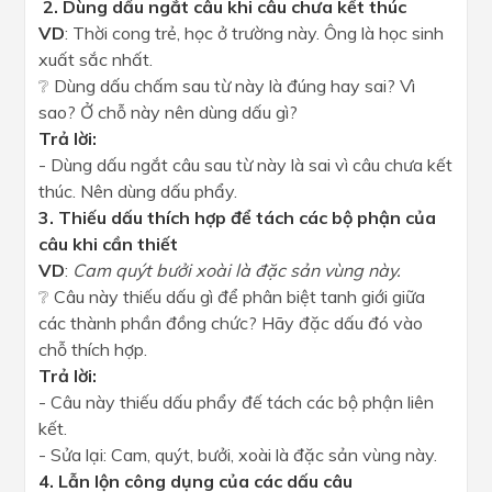
2. Dùng dấu ngắt câu khi câu chưa kết thúc
VD
: Thời cong trẻ, học ở trường này. Ông là học sinh
xuất sắc nhất.
❔ Dùng dấu chấm sau từ này là đúng hay sai? Vì
sao? Ở chỗ này nên dùng dấu gì?
Trả lời:
- Dùng dấu ngắt câu sau từ này là sai vì câu chưa kết
thúc. Nên dùng dấu phẩy.
3. Thiếu dấu thích hợp để tách các bộ phận của
câu khi cần thiết
VD
:
Cam quýt bưởi xoài là đặc sản vùng này.
❔ Câu này thiếu dấu gì để phân biệt tanh giới giữa
các thành phần đồng chức? Hãy đặc dấu đó vào
chỗ thích hợp.
Trả lời:
- Câu này thiếu dấu phẩy đế tách các bộ phận liên
kết.
- Sửa lại: Cam, quýt, bưởi, xoài là đặc sản vùng này.
4. Lẫn lộn công dụng của các dấu câu