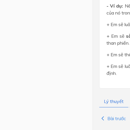
- Ví dụ:
Nế
của nó tron
+ Em sẽ lu
+ Em sẽ
s
than phiền.
+ Em sẽ th
+ Em sẽ lu
định.
Lý thuyết
Bài trước