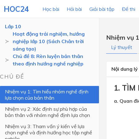
HOC24
Học bài
Hỏi bài
Giải bài tập
Đề thi
Lớp 10
Hoạt động trải nghiệm, hướng
Nhiệm vụ 1
nghiệp lớp 10 (Sách Chân trời
LỚP HỌC
MÔN
Lý thuyết
sáng tạo)
Chủ đề 8: Rèn luyện bản thân
Lớp 12
theo định hướng nghề nghiệp
Nội dung lý
Lớp 11
CHỦ ĐỀ
Lớp 10
1. TÌ
Nhiệm vụ 1: Tìm hiểu nhóm nghề định
Lớp 9
lựa chọn của bản thân
a. Quan đi
Lớp 8
Nhiệm vụ 2: Xác định sự phù hợp của
bản thân với nhóm nghề định lựa chọn
Lớp 7
Nhiệm vụ 3: Tham vấn ý kiến về lựa
Lớp 6
chọn nghề và định hướng học tập nghề
nghiệp
Lớp 5