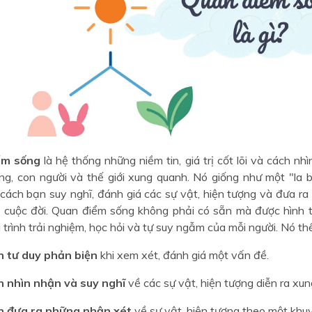
ểm sống
là hệ thống những niềm tin, giá trị cốt lõi và cách nh
ng, con người và thế giới xung quanh. Nó giống như một "la b
cách bạn suy nghĩ, đánh giá các sự vật, hiện tượng và đưa ra
g cuộc đời. Quan điểm sống không phải có sẵn mà được hình 
 trình trải nghiệm, học hỏi và tự suy ngẫm của mỗi người. Nó thể
n tư duy phản biện
khi xem xét, đánh giá một vấn đề.
n nhìn nhận và suy nghĩ
về các sự vật, hiện tượng diễn ra xu
n đưa ra những nhận xét
về sự vật, hiện tượng theo một khu