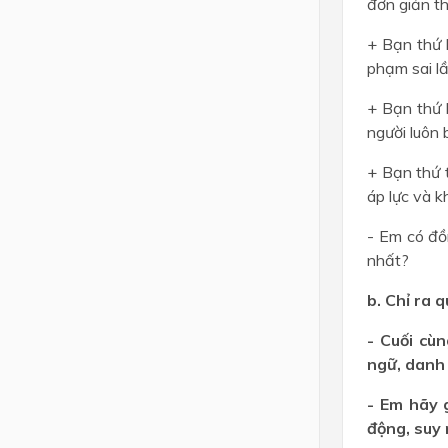
đơn giản th
+ Bạn thứ h
phạm sai l
+ Bạn thứ 
người luôn 
+ Bạn thứ 
áp lực và k
- Em có đồ
nhất?
b. Chỉ ra 
- Cuối cù
ngữ, danh 
- Em hãy 
động, suy 