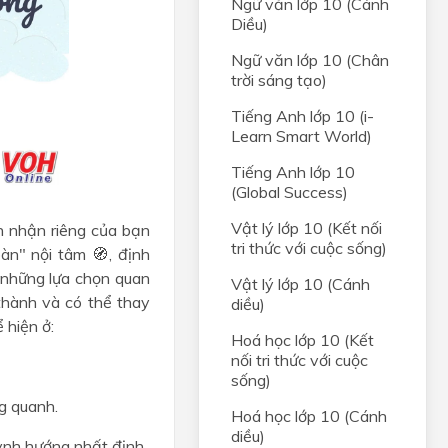
Ngữ văn lớp 10 (Cánh
Diều)
Ngữ văn lớp 10 (Chân
trời sáng tạo)
Tiếng Anh lớp 10 (i-
Learn Smart World)
Tiếng Anh lớp 10
(Global Success)
Vật lý lớp 10 (Kết nối
ìn nhận riêng của bạn
tri thức với cuộc sống)
àn" nội tâm 🧭, định
 những lựa chọn quan
Vật lý lớp 10 (Cánh
thành và có thể thay
diều)
 hiện ở:
Hoá học lớp 10 (Kết
nối tri thức với cuộc
sống)
ng quanh.
Hoá học lớp 10 (Cánh
diều)
ynh hướng nhất định.