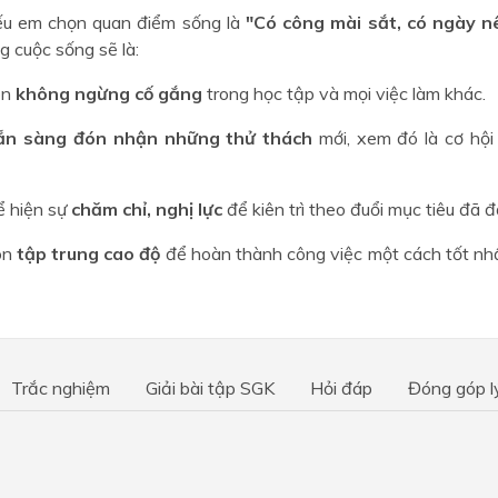
u em chọn quan điểm sống là
"Có công mài sắt, có ngày n
g cuộc sống sẽ là:
ôn
không ngừng cố gắng
trong học tập và mọi việc làm khác.
ẵn sàng đón nhận những thử thách
mới, xem đó là cơ hội
ể hiện sự
chăm chỉ, nghị lực
để kiên trì theo đuổi mục tiêu đã đ
ôn
tập trung cao độ
để hoàn thành công việc một cách tốt nhấ
Trắc nghiệm
Giải bài tập SGK
Hỏi đáp
Đóng góp l