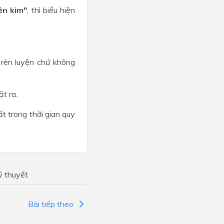
ên kim"
, thì biểu hiện
 rèn luyện chứ không
ặt ra.
t trong thời gian quy
ý thuyết
Bài tiếp theo