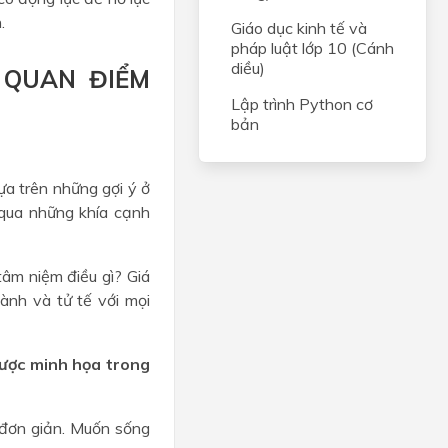
.
Giáo dục kinh tế và
pháp luật lớp 10 (Cánh
diều)
 QUAN ĐIỂM
Lập trình Python cơ
bản
a trên những gợi ý ở
 qua những khía cạnh
âm niệm điều gì? Giá
hành và tử tế với mọi
được minh họa trong
 đơn giản. Muốn sống