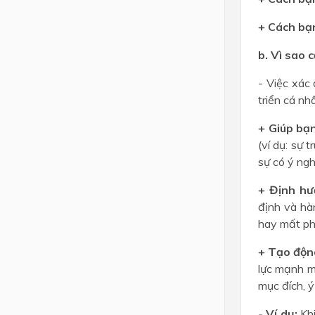
+ Cách bạn
b. Vì sao 
- Việc xác
triển cá nh
+ Giúp bạn
(ví dụ: sự 
sự có ý ngh
+ Định hư
định và hàn
hay mất ph
+ Tạo động
lực mạnh m
mục đích, ý
- Ví dụ:
Khi