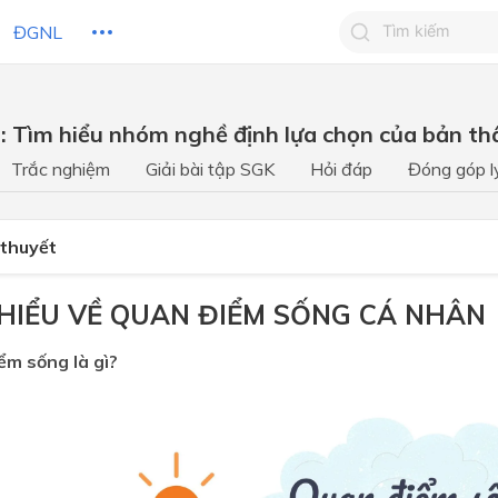
ĐGNL
Tìm kiếm câu 
: Tìm hiểu nhóm nghề định lựa chọn của bản th
Tìm kiếm câu tr
 HỌC
CHỦ ĐỀ / CHƯƠNG
bạn
Trắc nghiệm
Giải bài tập SGK
Hỏi đáp
Đóng góp l
 thuyết
M HIỂU VỀ QUAN ĐIỂM SỐNG CÁ NHÂN
ểm sống là gì?