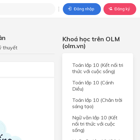
Đăng nhập
Đăng ký
trả lời
ân
Khoá học trên OLM
ả lời cho câu hỏi của
(olm.vn)
BÀI HỌC
ý thuyết
Toán lớp 10 (Kết nối tri
thức với cuộc sống)
Toán lớp 10 (Cánh
Diều)
Toán lớp 10 (Chân trời
sáng tạo)
Ngữ văn lớp 10 (Kết
nối tri thức với cuộc
sống)