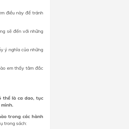
iệm điều này để tránh
ông sẽ đến với những
hấy ý nghĩa của những
 nào em thấy tâm đắc
 thể là ca dao, tục
 mình.
 nào trong các hành
ụ trong sách: