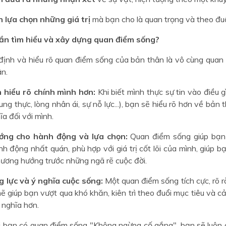
 lựa chọn những giá trị
mà bạn cho là quan trọng và theo đuổ
cần tìm hiểu và xây dựng quan điểm sống?
 định và hiểu rõ quan điểm sống của bản thân là vô cùng quan 
ân.
 hiểu rõ chính mình hơn:
Khi biết mình thực sự tin vào điều gì
trung thực, lòng nhân ái, sự nỗ lực...), bạn sẽ hiểu rõ hơn về bản
ĩa đối với mình.
ớng cho hành động và lựa chọn:
Quan điểm sống giúp bạn
h động nhất quán, phù hợp với giá trị cốt lõi của mình, giúp 
ương hướng trước những ngã rẽ cuộc đời.
 lực và ý nghĩa cuộc sống:
Một quan điểm sống tích cực, rõ 
ẽ giúp bạn vượt qua khó khăn, kiên trì theo đuổi mục tiêu và 
 nghĩa hơn.
 bạn có quan điểm sống "Không ngừng cố gắng", bạn sẽ luôn c