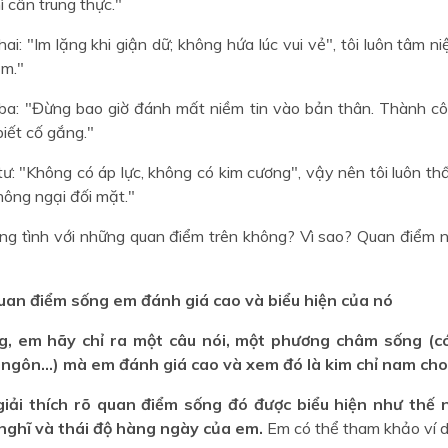
ì cần trung thực."
ai: "Im lặng khi giận dữ; không hứa lúc vui vẻ", tôi luôn tâm n
ầm."
ba: "Đừng bao giờ đánh mất niềm tin vào bản thân. Thành c
biết cố gắng."
tư: "Không có áp lực, không có kim cương", vậy nên tôi luôn t
hông ngại đối mặt."
ng tình với những quan điểm trên không? Vì sao? Quan điểm
quan điểm sống em đánh giá cao và biểu hiện của nó
ng, em hãy chỉ ra một câu nói, một phương châm sống (có
ngôn...) mà em đánh giá cao và xem đó là kim chỉ nam cho
giải thích rõ quan điểm sống đó được biểu hiện như thế
nghĩ và thái độ hàng ngày của em.
Em có thể tham khảo ví d