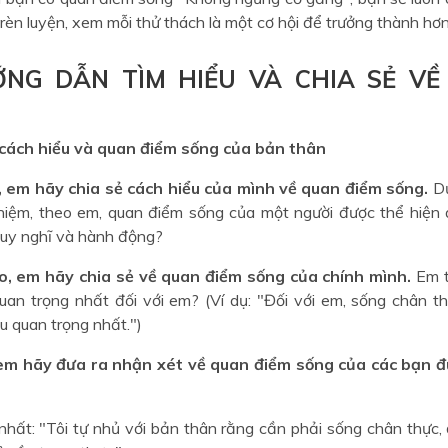
rèn luyện, xem mỗi thử thách là một cơ hội để trưởng thành hơn
ỚNG DẪN TÌM HIỂU VÀ CHIA SẺ VỀ
 cách hiểu và quan điểm sống của bản thân
, em hãy chia sẻ cách hiểu của mình về quan điểm sống.
Dự
niệm, theo em, quan điểm sống của một người được thể hiện
suy nghĩ và hành động?
o, em hãy chia sẻ về quan điểm sống của chính mình.
Em t
 quan trọng nhất đối với em? (Ví dụ: "Đối với em, sống chân t
ều quan trọng nhất.")
 em hãy đưa ra nhận xét về quan điểm sống của các bạn 
nhất: "Tôi tự nhủ với bản thân rằng cần phải sống chân thực,