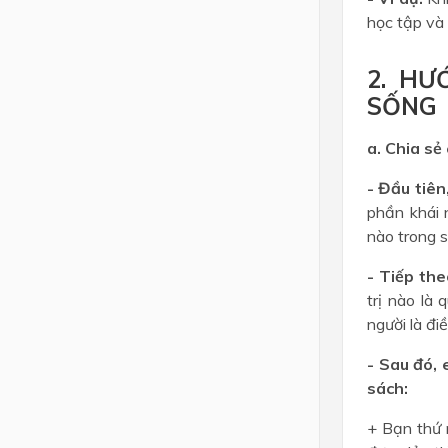
học tập và 
2. HƯ
SỐNG
a. Chia sẻ
- Đầu tiên
phần khái 
nào trong 
- Tiếp the
trị nào là
người là đi
- Sau đó,
sách:
+ Bạn thứ 