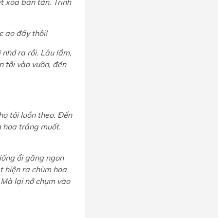
ýt xoa bàn tán. Trinh
 ao đấy thôi!
nhớ ra rồi. Lâu lắm,
ẫn tôi vào vườn, đến
o tôi luồn theo. Đến
ùm hoa trắng muốt.
iống ổi găng ngon
át hiện ra chùm hoa
t. Mà lại nở chụm vào