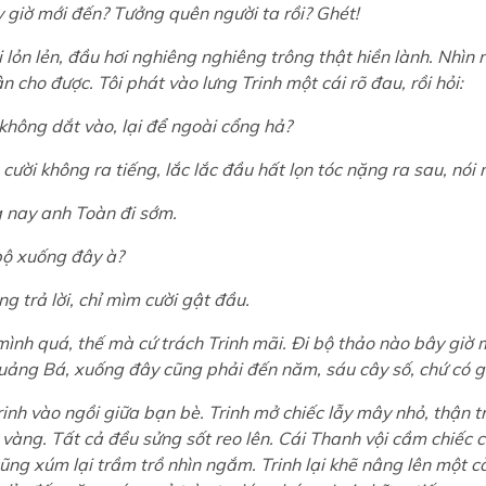
giờ mới đến? Tưởng quên người ta rồi? Ghét!
 lỏn lẻn, đầu hơi nghiêng nghiêng trông thật hiền lành. Nhìn 
 cho được. Tôi phát vào lưng Trinh một cái rõ đau, rồi hỏi:
hông dắt vào, lại để ngoài cổng hả?
ười không ra tiếng, lắc lắc đầu hất lọn tóc nặng ra sau, nói n
 nay anh Toàn đi sớm.
bộ xuống đây à?
g trả lời, chỉ mìm cười gật đầu.
ình quá, thế mà cứ trách Trinh mãi. Đi bộ thảo nào bây giờ 
uảng Bá, xuống đây cũng phải đến năm, sáu cây số, chứ có g
inh vào ngồi giữa bạn bè. Trinh mở chiếc lẫy mây nhỏ, thận t
vàng. Tất cả đều sửng sốt reo lên. Cái Thanh vội cầm chiếc 
ũng xúm lại trầm trồ nhìn ngắm. Trinh lại khẽ nâng lên một c