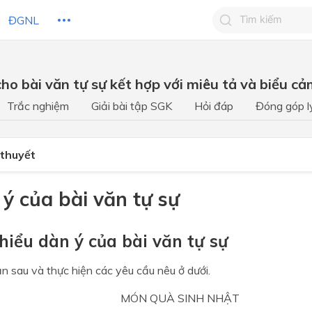
ĐGNL
Tìm kiếm câu 
ho bài văn tự sự kết hợp với miêu tả và biểu c
Tìm kiếm câu tr
 HỌC
CHỦ ĐỀ / CHƯƠNG
bạn
Trắc nghiệm
Giải bài tập SGK
Hỏi đáp
Đóng góp l
 thuyết
 ý của bài văn tự sự
 hiểu dàn ý của bài văn tự sự
n sau và thực hiện các yêu cầu nêu ở dưới.
MÓN QUÀ SINH NHẬT