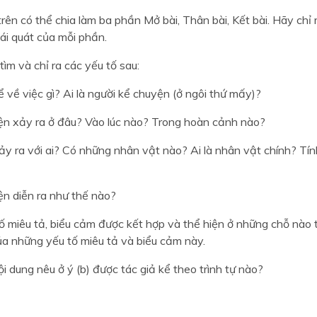
trên có thể chia làm ba phần Mở bài, Thân bài, Kết bài. Hãy chỉ
ái quát của mỗi phần.
 tìm và chỉ ra các yếu tố sau:
ể về việc gì? Ai là người kể chuyện (ở ngôi thứ mấy)?
ện xảy ra ở đâu? Vào lúc nào? Trong hoàn cảnh nào?
ảy ra với ai? Có những nhân vật nào? Ai là nhân vật chính? Tí
ện diễn ra như thế nào?
ố miêu tả, biểu cảm được kết hợp và thể hiện ở những chỗ nào
ủa những yếu tố miêu tả và biểu cảm này.
i dung nêu ở ý (b) được tác giả kể theo trình tự nào?