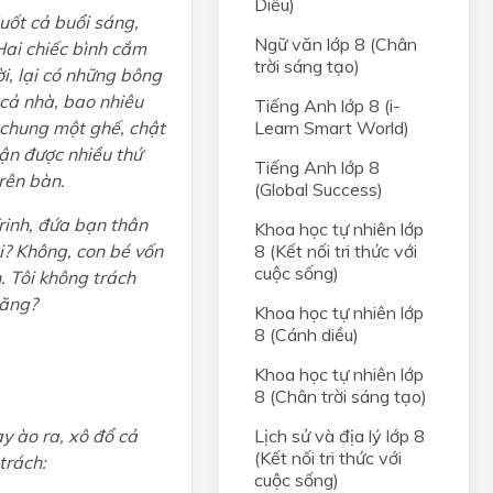
Diều)
uốt cả buổi sáng,
Ngữ văn lớp 8 (Chân
 Hai chiếc bình cắm
trời sáng tạo)
, lại có những bông
 cả nhà, bao nhiêu
Tiếng Anh lớp 8 (i-
 chung một ghế, chật
Learn Smart World)
ận được nhiều thứ
Tiếng Anh lớp 8
trên bàn.
(Global Success)
rinh, đứa bạn thân
Khoa học tự nhiên lớp
ôi? Không, con bé vốn
8 (Kết nối tri thức với
cuộc sống)
. Tôi không trách
hăng?
Khoa học tự nhiên lớp
8 (Cánh diều)
Khoa học tự nhiên lớp
8 (Chân trời sáng tạo)
ạy ào ra, xô đổ cả
Lịch sử và địa lý lớp 8
(Kết nối tri thức với
trách:
cuộc sống)