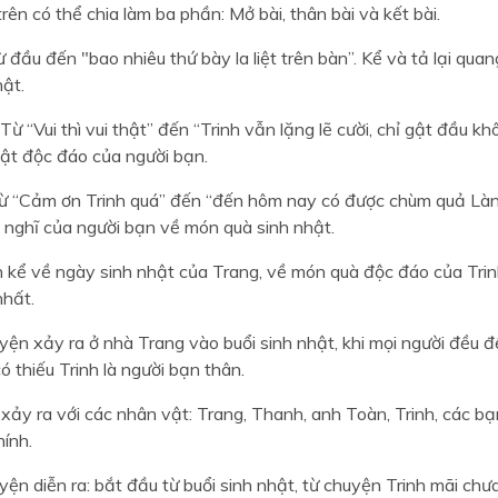
trên có thể chia làm ba phần: Mở bài, thân bài và kết bài.
ừ đầu đến "bao nhiêu thứ bày la liệt trên bàn”. Kể và tả lại qu
hật.
 Từ “Vui thì vui thật” đến “Trinh vẫn lặng lẽ cười, chỉ gật đầu k
hật độc đáo của người bạn.
 Từ “Cảm ơn Trinh quá” đến “đến hôm nay có được chùm quả Là
m nghĩ của người bạn về món quà sinh nhật.
n kể về ngày sinh nhật của Trang, về món quà độc đáo của Trin
nhất.
ện xảy ra ở nhà Trang vào buổi sinh nhật, khi mọi người đều 
có thiếu Trinh là người bạn thân.
y ra với các nhân vật: Trang, Thanh, anh Toàn, Trinh, các bạn
ính.
n diễn ra: bắt đầu từ buổi sinh nhật, từ chuyện Trinh mãi chưa