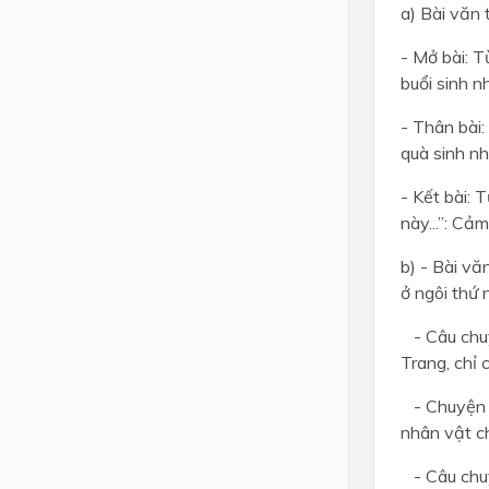
a) Bài văn 
- Mở bài: T
buổi sinh n
- Thân bài:
quà sinh n
- Kết bài:
này...”: Cả
b) - Bài vă
ở ngôi thứ 
- Câu chuy
Trang, chỉ 
- Chuyện xả
nhân vật ch
- Câu chuyệ