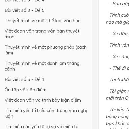
- Sao bây 
Bài viết số 3 - Đề 5
Trinh cười
Thuyết minh về một thể loại văn học
nào mà giận
Viết đoạn văn trong văn bản thuyết
- Xe đâu k
minh
Trinh vẫn c
Thuyết minh về một phương pháp (cách
làm)
- Xe sáng
Thuyết minh về một danh lam thắng
- Thế đi 
cảnh
Bài viết số 5 - Đề 1
Trinh khôn
Ôn tập về luận điểm
Tôi giận m
mãi trên Q
Viết đoạn văn và trình bày luận điểm
Tôi kéo Tr
Tìm hiểu yếu tố biểu cảm trong văn nghị
luận
bông hồng 
bạn khác c
Tìm hiểu các yếu tố tự sự và miêu tả