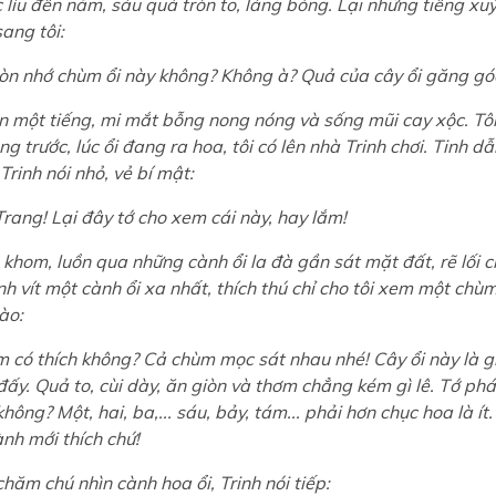
c lỉu đến năm, sáu quả tròn to, láng bóng. Lại những tiếng xu
ang tôi:
n nhớ chùm ổi này không? Không à? Quả của cây ổi găng góc
n một tiếng, mi mắt bỗng nong nóng và sống mũi cay xộc. Tôi 
g trước, lúc ổi đang ra hoa, tôi có lên nhà Trinh chơi. Tinh d
Trinh nói nhỏ, vẻ bí mật:
rang! Lại đây tớ cho xem cái này, hay lắm!
khom, luồn qua những cành ổi la đà gần sát mặt đất, rẽ lối ch
nh vít một cành ổi xa nhất, thích thú chỉ cho tôi xem một ch
hào:
có thích không? Cả chùm mọc sát nhau nhé! Cây ổi này là g
đấy. Quả to, cùi dày, ăn giòn và thơm chẳng kém gì lê. Tớ ph
không? Một, hai, ba,... sáu, bảy, tám... phải hơn chục hoa là í
nh mới thích chứ!
hăm chú nhìn cành hoa ổi, Trinh nói tiếp: