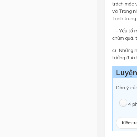
trách móc 
và Trang n
Trinh trong
- Yếu tố mi
chùm quả, t
c) Những nộ
tưởng đưa 
Luyện
Dàn ý củ
4 p
Kiểm tr