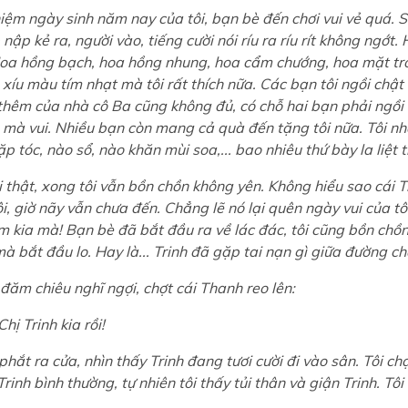
iệm ngày sinh năm nay của tôi, bạn bè đến chơi vui vẻ quá. S
 nập kẻ ra, người vào, tiếng cười nói ríu ra ríu rít không ngớt.
oa hồng bạch, hoa hồng nhung, hoa cẩm chướng, hoa mặt trời
 xíu màu tím nhạt mà tôi rất thích nữa. Các bạn tôi ngồi chật
hêm của nhà cô Ba cũng không đủ, có chỗ hai bạn phải ngồi
 mà vui. Nhiều bạn còn mang cả quà đến tặng tôi nữa. Tôi nh
p tóc, nào sổ, nào khăn mùi soa,... bao nhiêu thứ bày la liệt 
i thật, xong tôi vẫn bồn chồn không yên. Không hiểu sao cái T
i, giờ nãy vẫn chưa đến. Chẳng lẽ nó lại quên ngày vui của t
m kia mà! Bạn bè đã bắt đầu ra về lác đác, tôi cũng bồn chồn
mà bắt đầu lo. Hay là... Trinh đã gặp tai nạn gì giữa đường c
ăm chiêu nghĩ ngợi, chợt cái Thanh reo lên:
Chị Trinh kia rồi!
ắt ra cửa, nhìn thấy Trinh đang tươi cười đi vào sân. Tôi ch
rinh bình thường, tự nhiên tôi thấy tủi thân và giận Trinh. Tôi 