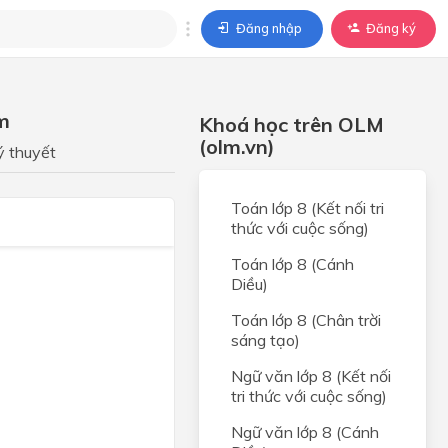
Đăng nhập
Đăng ký
trả lời
ảm
Khoá học trên OLM
ả lời cho câu hỏi của
(olm.vn)
BÀI HỌC
ý thuyết
Toán lớp 8 (Kết nối tri
thức với cuộc sống)
Toán lớp 8 (Cánh
Diều)
Toán lớp 8 (Chân trời
sáng tạo)
Ngữ văn lớp 8 (Kết nối
tri thức với cuộc sống)
Ngữ văn lớp 8 (Cánh