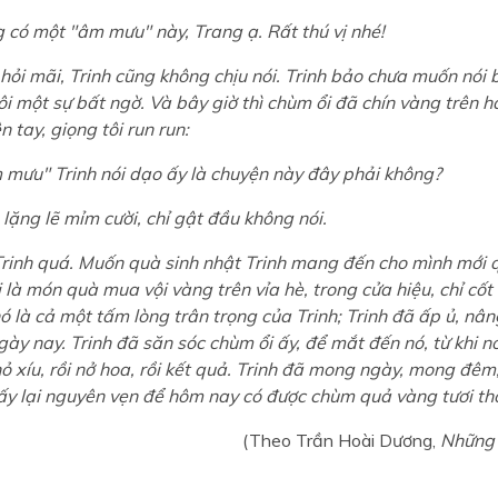
có một "âm mưu" này, Trang ạ. Rất thú vị nhé!
ỏi mãi, Trinh cũng không chịu nói. Trinh bảo chưa muốn nói 
ôi một sự bất ngờ. Và bây giờ thì chùm ổi đã chín vàng trên h
n tay, giọng tôi run run:
mưu" Trinh nói dạo ấy là chuyện này đây phải không?
lặng lẽ mỉm cười, chỉ gật đầu không nói.
nh quá. Muốn quà sinh nhật Trinh mang đến cho mình mới q
là món quà mua vội vàng trên vỉa hè, trong cửa hiệu, chỉ cốt
ó là cả một tấm lòng trân trọng của Trinh; Trinh đã ấp ủ, nân
gày nay. Trinh đã săn sóc chùm ổi ấy, để mắt đến nó, từ khi n
ỏ xíu, rồi nở hoa, rồi kết quả. Trinh đã mong ngày, mong đêm,
y lại nguyên vẹn để hôm nay có được chùm quả vàng tươi th
(Theo Trần Hoài Dương,
Những 