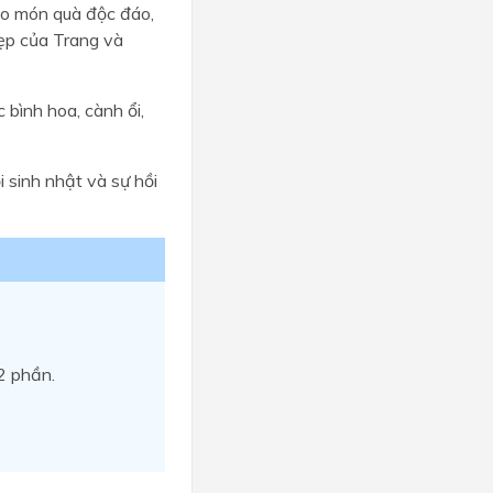
eo món quà độc đáo,
đẹp của Trang và
 bình hoa, cành ổi,
i sinh nhật và sự hồi
2 phần.