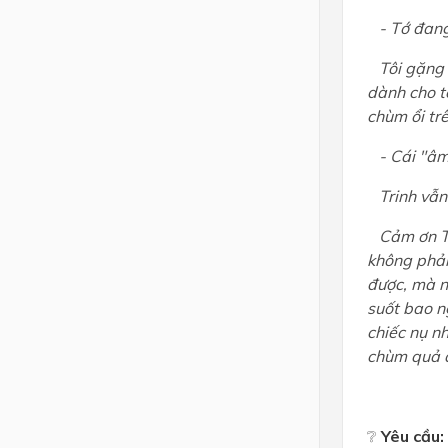
- Tớ đang 
Tôi gặng h
dành cho t
chùm ổi trê
- Cái "âm 
Trinh vẫn 
Cảm ơn Tri
không phải 
được, mà n
suốt bao n
chiếc nụ nh
chùm quả ấ
❔
Yêu cầu: