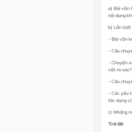
a) Bài văn 
nội dung kh
b) Lần lượt
- Bài văn k
- Câu chuy
- Chuyện x
vật ra sao?
- Câu chuy
- Các yếu t
tác dụng c
c) Những nộ
Trả lời: