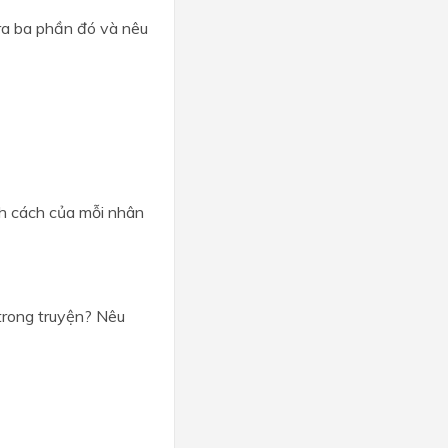
 ra ba phần đó và nêu
nh cách của mỗi nhân
 trong truyện? Nêu