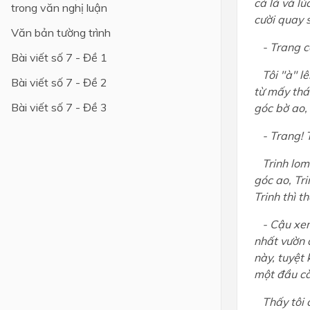
cả lá và lú
trong văn nghị luận
cười quay s
Văn bản tường trình
- Trang cò
Bài viết số 7 - Đề 1
Tôi "à" lê
Bài viết số 7 - Đề 2
từ mấy thán
Bài viết số 7 - Đề 3
góc bờ ao, 
- Trang! T
Trinh lom 
góc ao, Tri
Trinh thì t
- Cậu xem 
nhất vườn 
này, tuyệt 
một đầu cà
Thấy tôi c