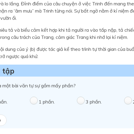
và lo lắng. Đỉnh điểm của câu chuyện ở việc Trinh đến mang th
hận ra “âm mưu” mà Trinh từng nói. Sự bất ngờ nằm ở kỉ niệm 
 vườn ổi.
êu tả và biểu cảm kết hợp khi tả người ra vào tấp nập, tả chiếc
rong câu trách của Trang, cảm giác Trang khi nhớ lại kỉ niệm.
i dung của ý (b) được tác giả kể theo trình tự thời gian của buổ
trở ngược quá khứ.
 tập
a một bài văn tự sự gồm mấy phần?
hần.
1 phần.
3 phần.
a