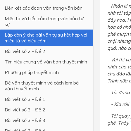
Nhân kỉ n
Liên kết các đoạn văn trong văn bản
Lớp 4
nhà tôi tấp
Miêu tả và biểu cảm trong văn bản tự
đầy hoa. H
Lớp 3
sự
hoa cỏ nhỏ
Lớp 2
ghế mượn t
Lập dàn ý cho bài văn tự sự kết hợp với
miêu tả và biểu cảm
chội nhưng
Lớp 1
quá: nào cặ
Bài viêt số 2 - Đề 2
Vui thì vu
Tìm hiểu chung về văn bản thuyết minh
nhất của tô
Phương pháp thuyết minh
chu đáo lắ
Trinh nữa 
Đề văn thuyết minh và cách làm bài
văn thuyết minh
Tôi đang đ
Bài viết số 3 - Đề 1
- Kia rồi! 
Bài viết số 3 - Đề 2
Tôi quay ph
Bài viết số 3 - Đề 3
ghế. Thấy T
Bài viết số 3 - Đề 4