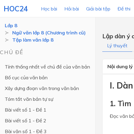
HOC24
Học bài
Hỏi bài
Giải bài tập
Đề thi
Lớp 8
Ngữ văn lớp 8 (Chương trình cũ)
Lập dàn ý c
Tập làm văn lớp 8
LỚP HỌC
MÔN
Lý thuyết
CHỦ ĐỀ
Lớp 12
Nội dung lý
Tính thống nhất về chủ đề của văn bản
Lớp 11
Bố cục của văn bản
Lớp 10
I. Dàn
Xây dựng đoạn văn trong văn bản
Lớp 9
Tóm tắt văn bản tự sự
Lớp 8
1. Tìm
Bài viết số 1 - Đề 1
Lớp 7
Đọc văn bả
Bài viết số 1 - Đề 2
Lớp 6
Bài văn số 1 - Đề 3
Lớp 5