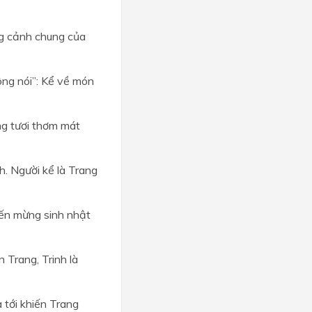
ang cảnh chung của
hông nói”: Kể về món
ng tươi thơm mát
h. Người kể là Trang
đến mừng sinh nhật
 Trang, Trinh là
 tới khiến Trang