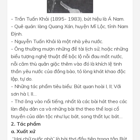
- Trần Tuấn Khải (1895- 1983), bút hiệu là Á Nam.
- Quê quán: làng Quang Xán, huyện Mĩ Lộc, tỉnh Nam
Định.
- Nguyễn Tuấn Khải là một nhà yêu nước.
- Ông thường mượn những đề tài lịch sử, hoặc những
biểu tượng nghệ thuật để bộc lộ nỗi đau mất nước,
nỗi căm thù quân giặc thêm vào đó là khích lệ tinh
thần yêu nước của đồng bào, tỏ lòng khát khao độc
lập, tự do.
- Những tác phẩm tiêu biểu: Bút quan hoài I, II; Với
sơn hà I, II…
- Thơ ông vào nổi tiếng, nhất là các bài hát theo các
làn điệu dân ca và những bài thơ theo thể loại cổ
truyền của dân tộc như lục bát, song thất lục bát…
2. Tác phẩm
a. Xuất xứ
“Hai chữ nước nhà” là bài thơ đầu tiên trong tập Bút