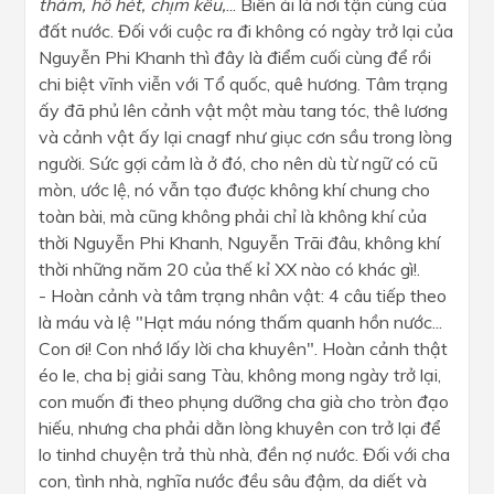
thảm, hổ hét, chịm kêu,
... Biên ải là nơi tận cùng của
đất nước. Đối với cuộc ra đi không có ngày trở lại của
Nguyễn Phi Khanh thì đây là điểm cuối cùng để rồi
chi biệt vĩnh viễn với Tổ quốc, quê hương. Tâm trạng
ấy đã phủ lên cảnh vật một màu tang tóc, thê lương
và cảnh vật ấy lại cnagf như giục cơn sầu trong lòng
người. Sức gợi cảm là ở đó, cho nên dù từ ngữ có cũ
mòn, ước lệ, nó vẫn tạo được không khí chung cho
toàn bài, mà cũng không phải chỉ là không khí của
thời Nguyễn Phi Khanh, Nguyễn Trãi đâu, không khí
thời những năm 20 của thế kỉ XX nào có khác gì!.
- Hoàn cảnh và tâm trạng nhân vật: 4 câu tiếp theo
là máu và lệ "Hạt máu nóng thấm quanh hồn nước...
Con ơi! Con nhớ lấy lời cha khuyên". Hoàn cảnh thật
éo le, cha bị giải sang Tàu, không mong ngày trở lại,
con muốn đi theo phụng dưỡng cha già cho tròn đạo
hiếu, nhưng cha phải dằn lòng khuyên con trở lại để
lo tinhd chuyện trả thù nhà, đền nợ nước. Đối với cha
con, tình nhà, nghĩa nước đều sâu đậm, da diết và