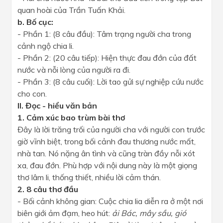
quan hoài của Trần Tuấn Khải.
b. Bố cục:
- Phần 1: (8 câu đầu): Tâm trạng người cha trong
cảnh ngộ chia li.
- Phần 2: (20 câu tiếp): Hiện thực đau đớn của đất
nước và nỗi lòng của người ra đi.
- Phần 3: (8 câu cuối): Lời tao gửi sự nghiệp cứu nước
cho con.
II. Đọc - hiểu văn bản
1. Cảm xúc bao trùm bài thơ
Đây là lời trăng trối của người cha với người con trước
giờ vĩnh biệt, trong bối cảnh đau thương nước mất,
nhà tan. Nó nặng ân tình và cũng tràn đầy nỗi xót
xa, đau đớn. Phù hợp với nội dung này là một giọng
thơ lâm li, thống thiết, nhiều lời cảm thán.
2. 8 câu thơ đầu
- Bối cảnh không gian: Cuộc chia lia diễn ra ở một nơi
biên giới ảm đạm, heo hút:
ải Bác, mây sầu, gió