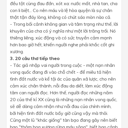
đều tột cùng đau đớn, xót xa: nước mất, nhà tan, cha
con li biệt... Co nên máu và lệ hòa quyện là sự chân
thật tận đáy lòng, không có chút sáo mòn nào cả.
- Trong bối cảnh không gian và tâm trạng như thế, lời
khuyên của cha có ý nghĩa như một lời trăng trối. Nó
thiêng liêng, xúc động và có sức truyền cảm mạnh
hơn bao giờ hết, khiến người nghe phải khắc cốt ghi
xương.
3. 20 câu thơ tiếp theo
- Tác giả nhập vai người trong cuộc - một nạn nhân
vong quốc đang đi vào chỗ chết - để miêu tả hiện
tình đất nước và kể tội ác của quân xâ lược, cho nên
cảm xúc chân thành, nỗi đau da diết, làm xúc động
tâm can người đọc. Hơn thế, người đọc những năm
20 của thế kỉ XX cũng là những nạn nhân vong quốc,
sẽ dễ dàng cảm nhận như nỗi đau của chính mình,
bởi hiện tình đất nước bấy giờ cũng vậy mà thôi.
Cũng một lũ "khác giống" tàn bạo đang gây nên biết
bao "thảm họa xương rừng máu sông", biết bao cảnh