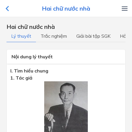
Hai chữ nước nhà
Hai chữ nước nhà
Lý thuyết
Trắc nghiệm
Giải bài tập SGK
Hỏi đ
Nội dung lý thuyết
I. Tìm hiểu chung
1. Tác giả