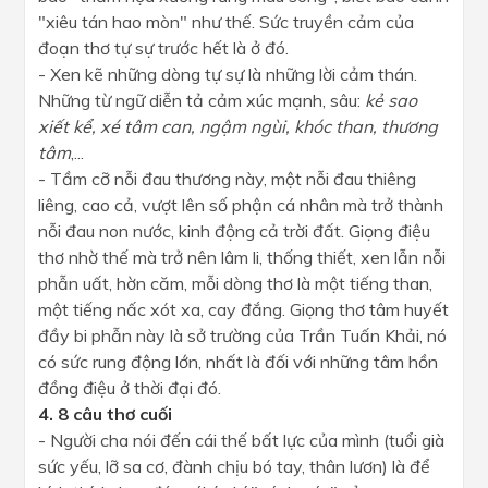
"xiêu tán hao mòn" như thế. Sức truyền cảm của
đoạn thơ tự sự trước hết là ở đó.
- Xen kẽ những dòng tự sự là những lời cảm thán.
Những từ ngữ diễn tả cảm xúc mạnh, sâu:
kẻ sao
xiết kể, xé tâm can, ngậm ngùi, khóc than, thương
tâm
,...
- Tầm cỡ nỗi đau thương này, một nỗi đau thiêng
liêng, cao cả, vượt lên số phận cá nhân mà trở thành
nỗi đau non nước, kinh động cả trời đất. Giọng điệu
thơ nhờ thế mà trở nên lâm li, thống thiết, xen lẫn nỗi
phẫn uất, hờn căm, mỗi dòng thơ là một tiếng than,
một tiếng nấc xót xa, cay đắng. Giọng thơ tâm huyết
đầy bi phẫn này là sở trường của Trần Tuấn Khải, nó
có sức rung động lớn, nhất là đối với những tâm hồn
đồng điệu ở thời đại đó.
4. 8 câu thơ cuối
- Người cha nói đến cái thế bất lực của mình (tuổi già
sức yếu, lỡ sa cơ, đành chịu bó tay, thân lươn) là để